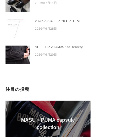
2026年7月11日
2026S/S SALE PICK UP ITEM
2026年6月28日
SHELTER 2026A/W 1st Delivery
2026年6月20日
注目の投稿
MASU × PUMA capsule
collection