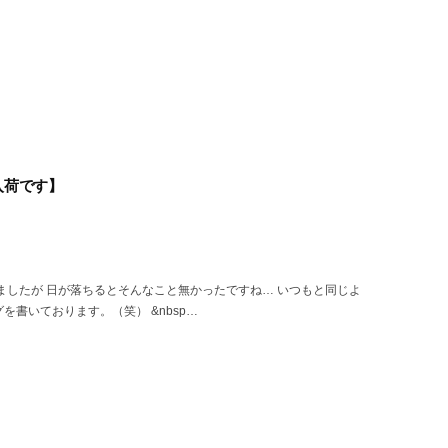
が入荷です】
ましたが 日が落ちるとそんなこと無かったですね… いつもと同じよ
書いております。（笑） &nbsp…