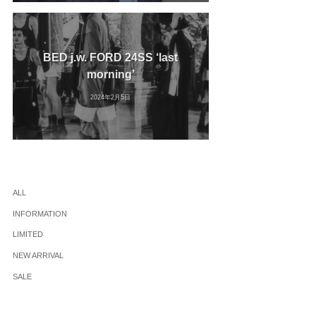
BED j.w. FORD 24SS ‘last
morning’
2024年2月5日
ALL
INFORMATION
LIMITED
NEW ARRIVAL
SALE