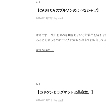
ALL
【CASH CA のブルゾンのようなシャツ】
2014年1月29日
by
staff
/
0
件
の
オギです。 先日お休みを頂きちょいと野暮用を済ませ
コ
みると何やらものすごい人だかりが出来ており何してん
メ
ン
ト
続きを読む →
ALL
【カドケンとラグマットと美容室。】
2014年1月28日
by
staff
/
0