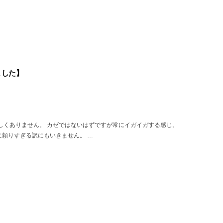
ました】
しくありません。 カゼではないはずですが常にイガイガする感じ。
力に頼りすぎる訳にもいきません。 …