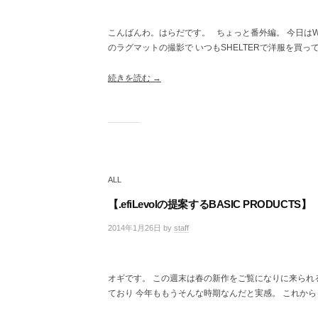
件
の
こんばんわ。はらだです。 ちょっと番外編。 今日は
コ
のラグマットの撮影で いつもSHELTERで洋服を買っ
メ
ン
ト
続きを読む →
ALL
【.efiLevolの提案するBASIC PRODUCTS】
2014年1月26日
by
staff
/
0
件
の
オギです。 この週末は春の新作をご覧になりに来られ
コ
ており 今年ももうそんな時期なんだと実感。 これか
メ
ン