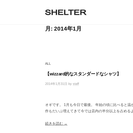
H
コ
ン
E
テ
S
L
S
ン
H
T
ツ
月:
2014年1月
H
E
へ
E
L
E
ス
T
R
キ
L
E
ッ
R
T
プ
|
ALL
シ
E
ェ
【wizzard的なスタンダードなシャツ】
R
ル
2014年1月31日
by
staff
/
タ
0
ー
件
東
の
京
オギです。 1月も今日で最後。 年始の頃に比べると
コ
恵
作もだいぶ増えてきて今では店内の半分以上を占めるよ
メ
比
ン
寿
ト
続きを読む →
の
セ