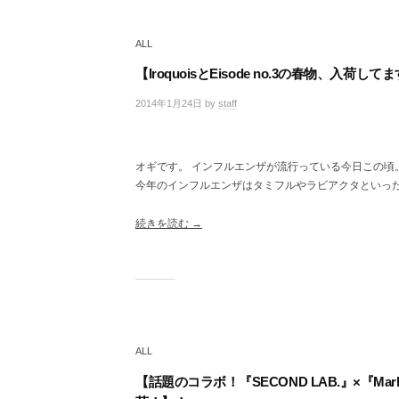
ALL
【IroquoisとEisode no.3の春物、入荷して
2014年1月24日
by
staff
/
0
件
の
オギです。 インフルエンザが流行っている今日この頃
コ
今年のインフルエンザはタミフルやラビアクタといっ
メ
ン
ト
続きを読む →
ALL
【話題のコラボ！『SECOND LAB.』×『Mark 