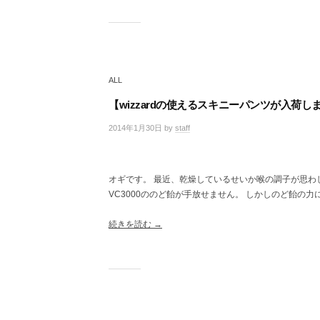
レ
ク
ト
シ
ョ
ALL
ッ
プ
【wizzardの使えるスキニーパンツが入荷し
2014年1月30日
by
staff
/
0
件
の
オギです。 最近、乾燥しているせいか喉の調子が思わ
コ
VC3000ののど飴が手放せません。 しかしのど飴の
メ
ン
ト
続きを読む →