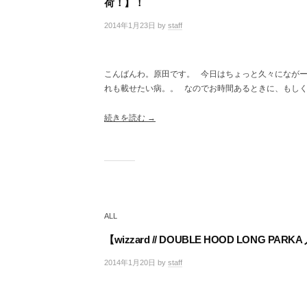
荷！】！
2014年1月23日
by
staff
/
0
件
の
こんばんわ。原田です。 今日はちょっと久々にながー
コ
れも載せたい病。。 なのでお時間あるときに、もし
メ
ン
ト
続きを読む →
ALL
【wizzard // DOUBLE HOOD LONG PA
2014年1月20日
by
staff
/
0
件
の