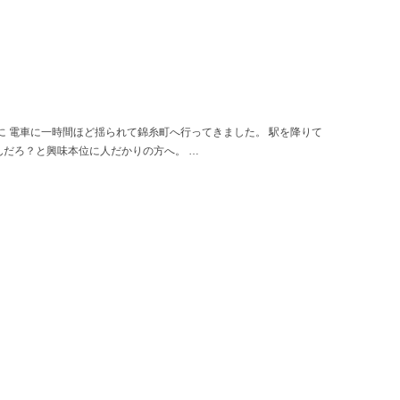
に 電車に一時間ほど揺られて錦糸町へ行ってきました。 駅を降りて
だろ？と興味本位に人だかりの方へ。 …