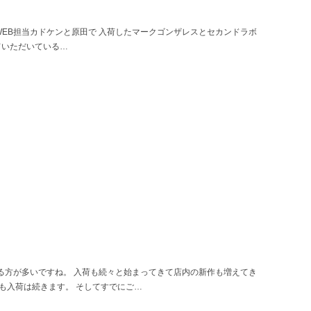
WEB担当カドケンと原田で 入荷したマークゴンザレスとセカンドラボ
ていただいている…
る方が多いですね。 入荷も続々と始まってきて店内の新作も増えてき
らも入荷は続きます。 そしてすでにご…