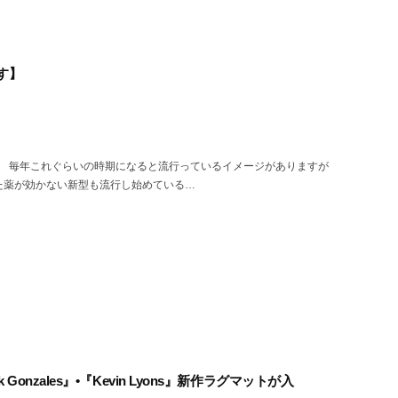
ます】
。 毎年これぐらいの時期になると流行っているイメージがありますが
た薬が効かない新型も流行し始めている…
Gonzales』•『Kevin Lyons』新作ラグマットが入