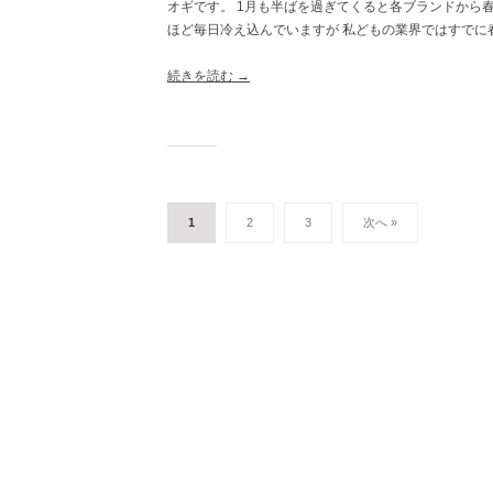
オギです。 1月も半ばを過ぎてくると各ブランドから
コ
ほど毎日冷え込んでいますが 私どもの業界ではすでに
メ
ン
ト
続きを読む →
投
1
2
3
次へ »
稿
ナ
ビ
ゲ
ー
シ
ョ