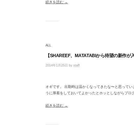
ト
続きを読む →
ALL
【SHAREEF、MATATABIから待望の新作
2014年1月25日
by
staff
/
0
件
の
オギです。 出勤時は温かくなってきたな〜と思ってい
コ
うに厚着をしておいてよかったとホッとしながらブログを
メ
ン
ト
続きを読む →