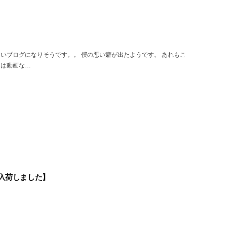
いブログになりそうです。。 僕の悪い癖が出たようです。 あれもこ
くは動画な…
RKA 入荷しました】