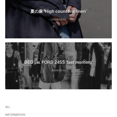
夏の麻 ‘High count fine linen’
2024年5月8日
BED j.w. FORD 24SS ‘last morning’
2024年2月5日
ALL
INFORMATION