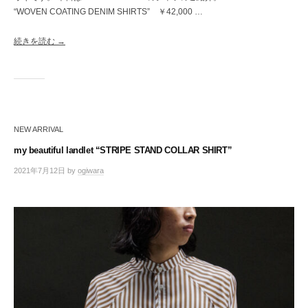
“WOVEN COATING DENIM SHIRTS” ￥42,000 …
続きを読む →
NEW ARRIVAL
my beautiful landlet “STRIPE STAND COLLAR SHIRT”
2021年7月12日
by
ogiwara
/
0
件
の
コ
メ
ン
ト