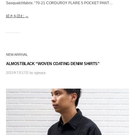
Sasquatchfabrix. “70-21 CORDUROY FLARE 5 POCKET PANT…
続きを読む →
NEW ARRIVAL
ALMOSTBLACK “WOVEN COATING DENIM SHIRTS”
2021年7月17日
by
ogiwara
/
0
件
の
コ
メ
ン
ト