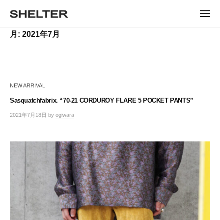
ュ
コ
ー
H
ン
メ
E
ニ
S
テ
S
ュ
L
月:
2021年7月
ー
H
ン
H
T
E
ツ
E
L
E
へ
T
L
ス
R
E
キ
T
R
NEW ARRIVAL
ッ
E
|
プ
Sasquatchfabrix. “70-21 CORDUROY FLARE 5 POCKET PANTS”
シ
R
ェ
2021年7月18日
by
ogiwara
/
ル
0
タ
件
ー
の
コ
東
メ
京
ン
恵
ト
比
寿
の
セ