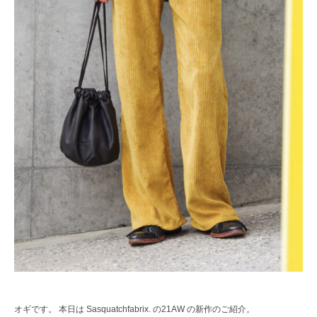
レ
ク
ト
シ
ョ
ッ
プ
オギです。 本日は Sasquatchfabrix. の21AW の新作のご紹介。