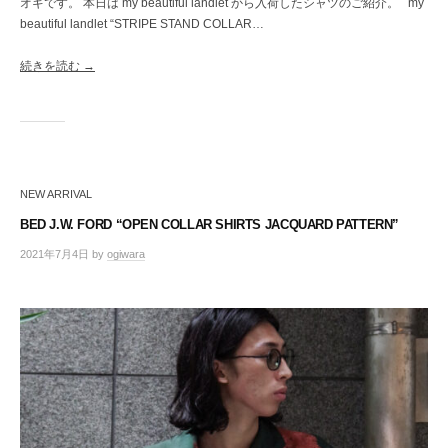
オギです。 本日は my beautiful landlet から入荷したシャツのご紹介。 my
beautiful landlet “STRIPE STAND COLLAR…
続きを読む →
NEW ARRIVAL
BED J.W. FORD “OPEN COLLAR SHIRTS JACQUARD PATTERN”
2021年7月4日
by
ogiwara
/
0
件
の
コ
メ
ン
ト