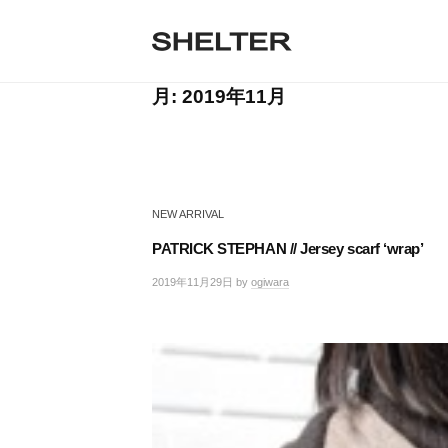
H
コ
ン
E
テ
S
L
S
ン
H
T
ツ
月:
2019年11月
H
E
へ
E
L
E
ス
T
R
キ
L
E
ッ
R
T
プ
|
NEW ARRIVAL
シ
E
ェ
PATRICK STEPHAN // Jersey scarf ‘wrap’
R
ル
2019年11月29日
by
ogiwara
/
タ
0
ー
件
東
の
京
コ
恵
メ
比
ン
寿
ト
の
セ