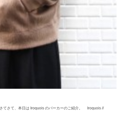
本日は Iroquois のパーカーのご紹介。 Iroquois //