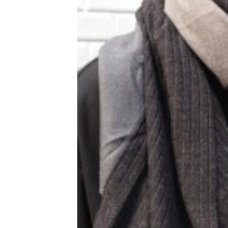
レ
ク
ト
シ
ョ
ッ
プ