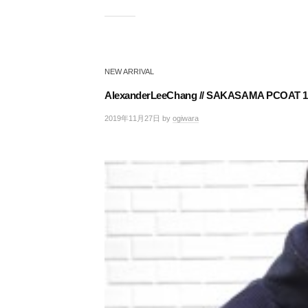
NEW ARRIVAL
AlexanderLeeChang // SAKASAMA PCOAT 1
2019年11月27日
by
ogiwara
/
0
件
の
コ
メ
ン
ト