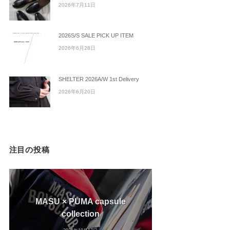
2026年7月11日
2026S/S SALE PICK UP ITEM
2026年6月28日
SHELTER 2026A/W 1st Delivery
2026年6月20日
注目の投稿
MASU × PUMA capsule
collection