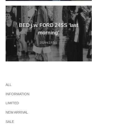
BED j.w. FORD 24SS ‘last
morning’
2024年2月5日
ALL
INFORMATION
LIMITED
NEW ARRIVAL
SALE