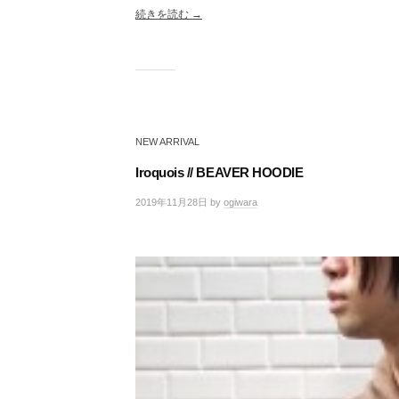
続きを読む →
NEW ARRIVAL
Iroquois // BEAVER HOODIE
2019年11月28日
by
ogiwara
/
0
件
の
コ
メ
ン
ト