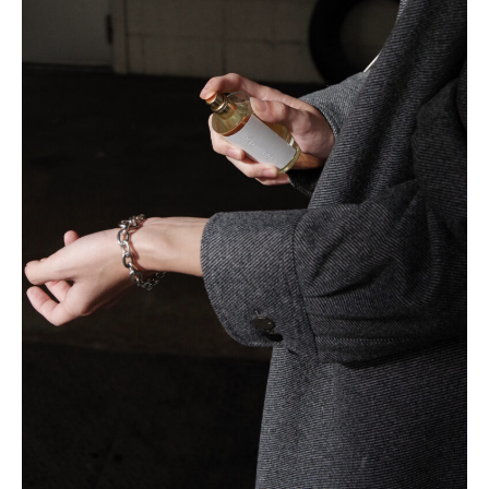
レ
ク
ト
シ
ョ
ッ
プ