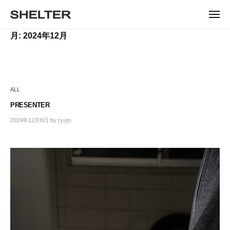
ュ
コ
ー
H
ン
メ
E
ニ
S
テ
S
ュ
L
月:
2024年12月
ー
H
ン
H
T
E
ツ
E
L
E
へ
T
L
ス
R
E
キ
T
R
ALL
ッ
E
|
プ
PRESENTER
シ
R
ェ
2024年12月8日
by
ryuto
ル
タ
ー
東
京
恵
比
寿
の
セ