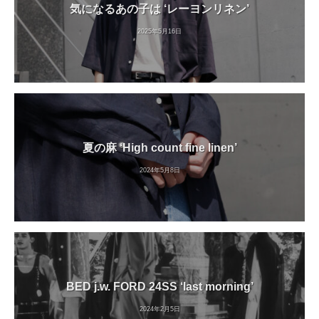
気になるあの子は ‘レーヨンリネン’
2025年5月16日
夏の麻 ‘High count fine linen’
2024年5月8日
BED j.w. FORD 24SS ‘last morning’
2024年2月5日