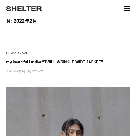
ュ
コ
ー
H
ン
メ
E
ニ
S
テ
S
ュ
L
月:
2022年2月
ー
H
ン
H
T
E
ツ
E
L
E
へ
T
L
ス
R
E
キ
T
R
NEW ARRIVAL
ッ
E
|
プ
my beautiful landlet “TWILL WRINKLE WIDE JACKET”
シ
R
ェ
2022年2月4日
by
mickey
ル
タ
ー
東
京
恵
比
寿
の
セ