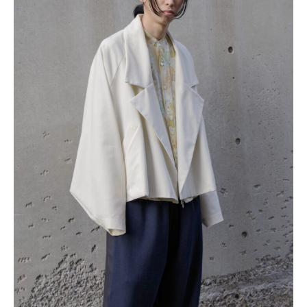
レ
ク
ト
シ
ョ
ッ
プ