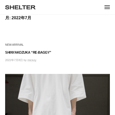
ュ
コ
ー
H
ン
メ
E
ニ
S
テ
S
ュ
L
月:
2022年7月
ー
H
ン
H
T
E
ツ
E
L
E
へ
T
L
ス
R
E
キ
T
R
NEW ARRIVAL
ッ
E
|
プ
SHINYAKOZUKA “RE-BAGGY”
シ
R
ェ
2022年7月8日
by
mickey
ル
タ
ー
東
京
恵
比
寿
の
セ