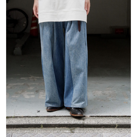
レ
ク
ト
シ
ョ
ッ
プ