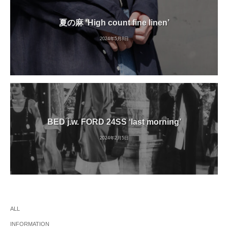
夏の麻 ‘High count fine linen’
2024年5月8日
BED j.w. FORD 24SS ‘last morning’
2024年2月5日
ALL
INFORMATION