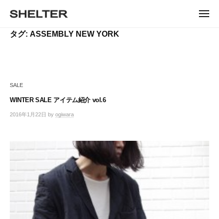
ュ
コ
ー
H
ン
メ
E
ニ
S
テ
S
ュ
L
タグ:
ASSEMBLY NEW YORK
ー
H
ン
H
T
E
ツ
E
L
E
へ
T
L
ス
R
E
キ
T
R
SALE
ッ
E
|
プ
WINTER SALE アイテム紹介 vol.6
シ
R
ェ
2016年1月22日
by
ogiwara
/
ル
0
タ
件
ー
の
コ
東
メ
京
ン
恵
ト
比
寿
の
セ