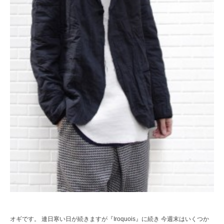
レ
ク
ト
シ
ョ
ッ
プ
オギです。 連日寒い日が続きますが『Iroquois』に続き 今週末はいくつか