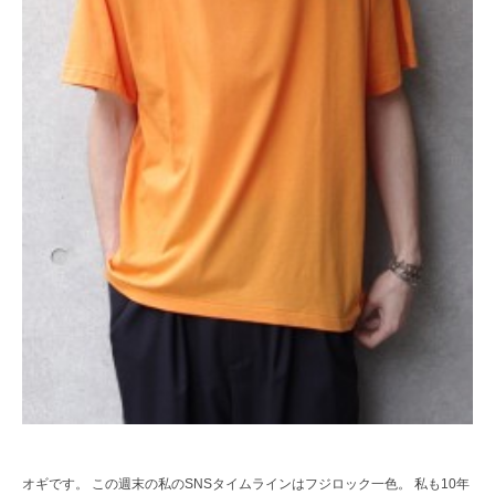
レ
ク
ト
シ
ョ
ッ
プ
オギです。 この週末の私のSNSタイムラインはフジロック一色。 私も10年