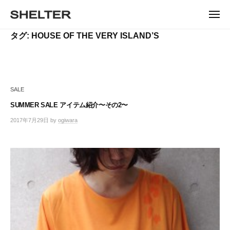
ュ
コ
ー
H
ン
メ
E
ニ
S
テ
S
ュ
L
タグ:
HOUSE OF THE VERY ISLAND’S
ー
H
ン
H
T
E
ツ
E
L
E
へ
T
L
ス
R
E
キ
T
R
SALE
ッ
E
|
プ
SUMMER SALE アイテム紹介〜その2〜
シ
R
ェ
2017年7月29日
by
ogiwara
/
ル
0
タ
件
ー
の
コ
東
メ
京
ン
恵
ト
比
寿
の
セ