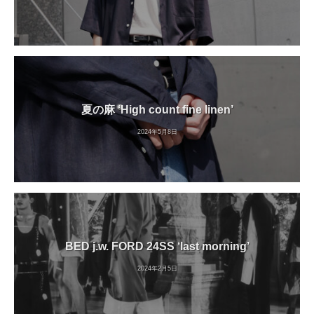
夏の麻 ‘High count fine linen’
2024年5月8日
BED j.w. FORD 24SS ‘last morning’
2024年2月5日