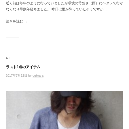
近く前は毎年のように行っていましたが環境の苛酷さ（雨）にヘタレて行か
なくなり早数年経ちました。 昨日は雨が降っていたそうですが…
続きを読む →
ALL
ラスト1点のアイテム
2017年7月12日
by
ogiwara
/
0
件
の
コ
メ
ン
ト