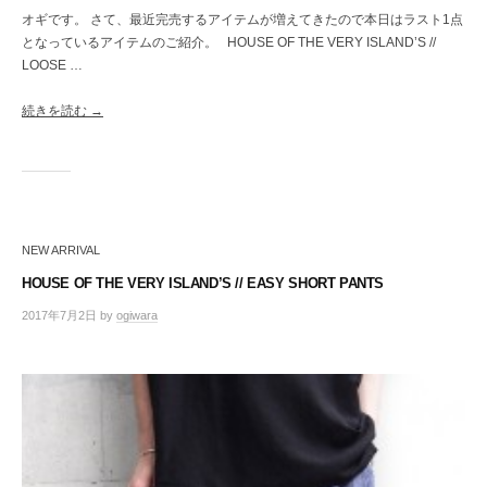
オギです。 さて、最近完売するアイテムが増えてきたので本日はラスト1点
となっているアイテムのご紹介。 HOUSE OF THE VERY ISLAND’S //
LOOSE …
続きを読む →
NEW ARRIVAL
HOUSE OF THE VERY ISLAND’S // EASY SHORT PANTS
2017年7月2日
by
ogiwara
/
0
件
の
コ
メ
ン
ト