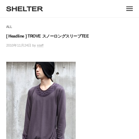
ュ
コ
ー
H
ン
メ
E
ニ
S
テ
S
ュ
L
ー
H
ン
H
ALL
T
E
ツ
E
L
E
へ
[ Headline ] TROVE スノーロングスリーブTEE
T
L
ス
R
2010年11月24日
by
staff
/
E
キ
T
0
R
ッ
件
E
|
プ
の
シ
R
コ
ェ
メ
ル
ン
タ
ト
ー
東
京
恵
比
寿
の
セ