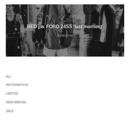
BED j.w. FORD 24SS ‘last morning’
2024年2月5日
ALL
INFORMATION
LIMITED
NEW ARRIVAL
SALE