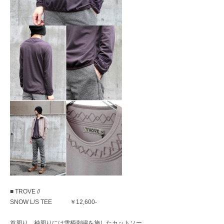
レ
ク
ト
シ
ョ
ッ
プ
■ TROVE //
SNOW L/S TEE ￥12,600-
首周り、袖周りには雪柄刺繍を施したカットソー。