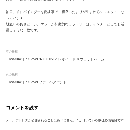
袖口、裾にバインダーを配す事で、程良いたまりが生まれるシルエットにな
っています。
肌触りの良さと、シルエットが特徴的なカットソーは、インナーとしても活
躍しそうな一枚です。
投
前の投稿
[ Headline ] .efiLevol "NOTHING" レオパード スウェットパーカ
稿
ナ
次の投稿
ビ
[ Headline ] .efiLevol ファーヘアバンド
ゲ
ー
シ
コメントを残す
ョ
ン
メールアドレスが公開されることはありません。
*
が付いている欄は必須項目です