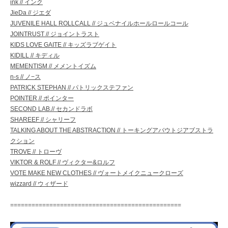
ink // インク
JieDa // ジエダ
JUVENILE HALL ROLLCALL // ジュベナイルホールロールコール
JOINTRUST // ジョイントラスト
KIDS LOVE GAITE // キッズラブゲイト
KIDILL // キディル
MEMENTISM // メメントイズム
n-s // ノ−ス
PATRICK STEPHAN // パトリックステファン
POINTER // ポインター
SECOND LAB.// セカンドラボ
SHAREEF // シャリーフ
TALKING ABOUT THE ABSTRACTION // トーキングアバウトジアブストラ
クション
TROVE // トローヴ
VIKTOR & ROLF // ヴィクター&ロルフ
VOTE MAKE NEW CLOTHES // ヴォートメイクニュークローズ
wizzard // ウィザード
================================================