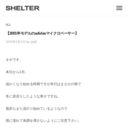
ュ
コ
ー
H
ン
メ
E
ニ
S
テ
S
ュ
L
ー
H
ン
H
ALL
T
E
ツ
E
L
E
へ
【2001年モデルのadidasマイクロペーサー】
T
L
ス
R
2015年3月1日
by
staff
/
E
キ
T
0
R
ッ
件
E
|
プ
の
オギです。
シ
R
コ
ェ
メ
ル
本日から3月。
ン
タ
ト
ー
温かくなり始める時期ですが本日はまさかの雨で
東
京
冬に逆戻りしたような寒さですね。
恵
比
風邪もまた流行り始めているようなので
寿
の
雨に濡れて体調を壊さないようにご注意下さい。
セ