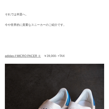
レ
ク
ト
それでは本題へ。
シ
ョ
今や世界的に貴重なスニーカーのご紹介です。
ッ
プ
adidas // MICRO PACER Ⅱ
￥28,000- +TAX