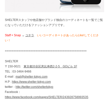
SHELTERスタッフや他店舗やブランド独自のコーディネートを一覧でご覧
になっていただけるファッションアプリです。
Staff × Snap
→
コチラ
いいコーディネートがあったらLike!してくださ
い！
================================================
SHELTER
〒150-0021
東京都渋谷区恵比寿西2-2-5 GOビル 1F
TEL : 03-3464-9466
E-mail :
mail@shelter-tokyo.com
H.P :
https://www.shelter-tokyo.com
twitter：
http://twitter.com/sheltertokyo
Facebook：
https://www.facebook.com/pages/SHELTER/243928758993535