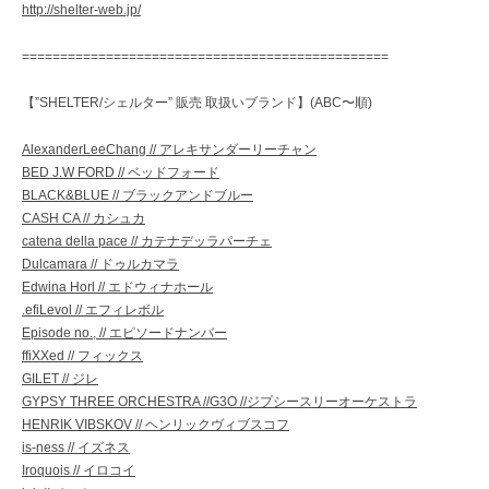
http://shelter-web.jp/
================================================
【”SHELTER/シェルター” 販売 取扱いブランド】(ABC〜順)
AlexanderLeeChang // アレキサンダーリーチャン
BED J.W FORD // ベッドフォード
BLACK&BLUE // ブラックアンドブルー
CASH CA // カシュカ
catena della pace // カテナデッラパーチェ
Dulcamara // ドゥルカマラ
Edwina Horl // エドウィナホール
.efiLevol // エフィレボル
Episode no., // エピソードナンバー
ffiXXed // フィックス
GILET // ジレ
GYPSY THREE ORCHESTRA //G3O //ジプシースリーオーケストラ
HENRIK VIBSKOV // ヘンリックヴィブスコフ
is-ness // イズネス
Iroquois // イロコイ