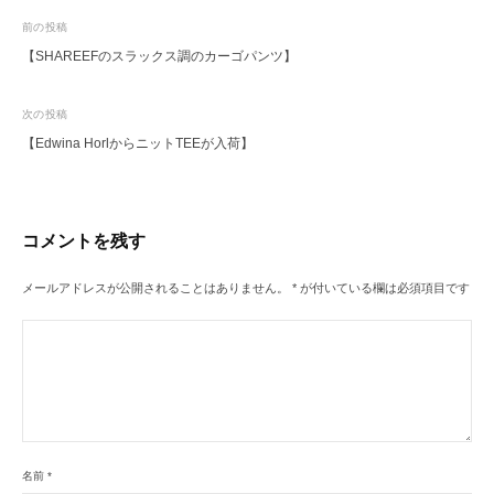
投
前の投稿
【SHAREEFのスラックス調のカーゴパンツ】
稿
ナ
次の投稿
ビ
【Edwina HorlからニットTEEが入荷】
ゲ
ー
シ
コメントを残す
ョ
ン
メールアドレスが公開されることはありません。
*
が付いている欄は必須項目です
名前
*