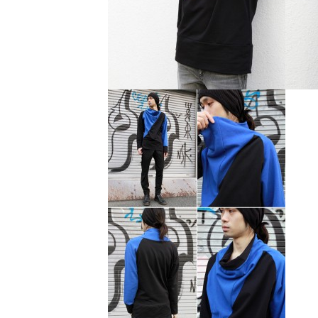
レ
ク
ト
シ
ョ
ッ
プ