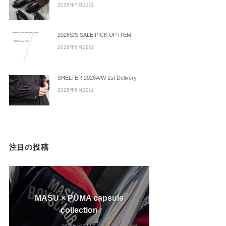
2026年7月11日
2026S/S SALE PICK UP ITEM
2026年6月28日
SHELTER 2026A/W 1st Delivery
2026年6月20日
注目の投稿
MASU × PUMA capsule
collection