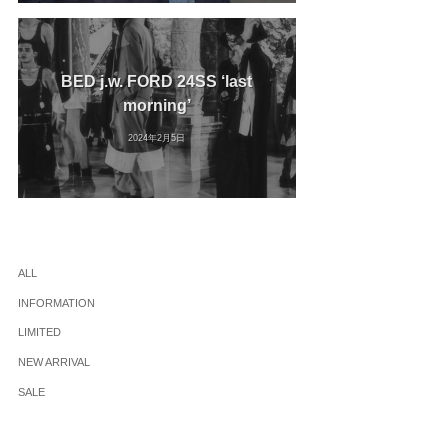
BED j.w. FORD 24SS ‘last
morning’
2024年2月5日
ALL
INFORMATION
LIMITED
NEW ARRIVAL
SALE