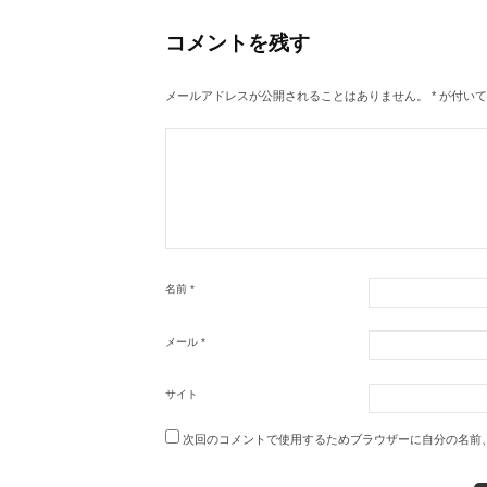
ゲ
コメントを残す
ー
シ
メールアドレスが公開されることはありません。
*
が付いて
ョ
ン
名前
*
メール
*
サイト
次回のコメントで使用するためブラウザーに自分の名前