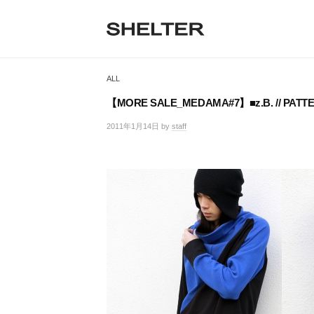
H
コ
ン
E
テ
S
L
S
ン
H
T
ツ
H
E
ALL
へ
E
L
E
ス
T
【MORE SALE_MEDAMA#7】■z.B. // PATTE
R
キ
L
E
ッ
2011年1月14日
by
staff
/
R
T
プ
0
|
件
シ
E
の
ェ
コ
R
ル
メ
タ
ン
ー
ト
東
京
恵
比
寿
の
セ