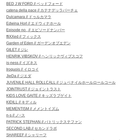
BED J.W FORD // ベッドフォード
catena della pace // カテナデッラパーチェ
Dulcamara // ドゥルカマラ
Edwina Horl // エドウィナホール
Episode no., // エピソードナンバー
ffiXXed // フィックス
Garden of Eden // ガーデンオブエデン
GILET // ジレ
HENRIK VIBSKOV // ヘンリックヴィブスコフ
is-ness // イズネス
Iroquois // イロコイ
JieDa // ジエダ
JUVENILE HALL ROLLCALL // ジュベナイルホールロールコール
JOINTRUST // ジョイントラスト
KIDS LOVE GAITE // キッズラブゲイト
KIDILL // キディル
MEMENTISM // メメントイズム
n-s // ノ−ス
PATRICK STEPHAN // パトリックステファン
SECOND LAB.// セカンドラボ
SHAREEF // シャリーフ