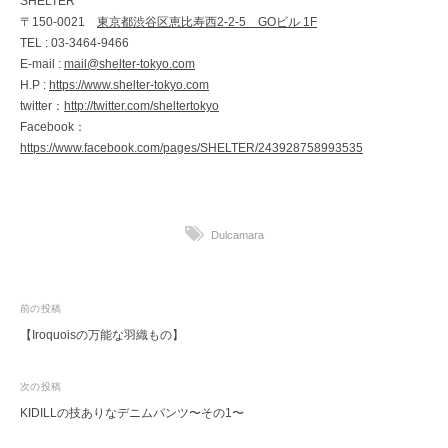
SHELTER
〒150-0021
東京都渋谷区恵比寿西2-2-5 GOビル 1F
TEL : 03-3464-9466
E-mail :
mail@shelter-tokyo.com
H.P :
https://www.shelter-tokyo.com
twitter：
http://twitter.com/sheltertokyo
Facebook：
https://www.facebook.com/pages/SHELTER/243928758993535
Dulcamara
投
前の投稿
【Iroquoisの万能な羽織もの】
稿
ナ
次の投稿
ビ
KIDILLの技ありなデニムパンツ〜その1〜
ゲ