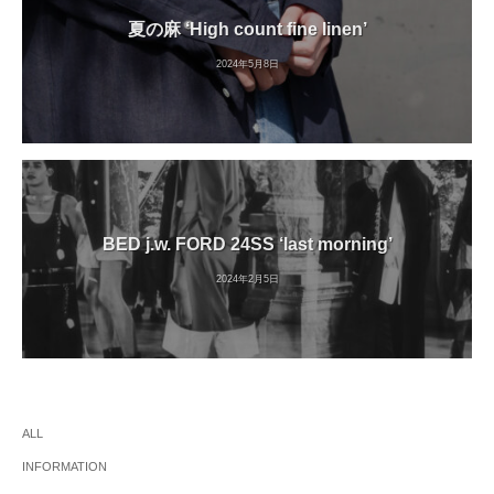
夏の麻 ‘High count fine linen’
2024年5月8日
BED j.w. FORD 24SS ‘last morning’
2024年2月5日
ALL
INFORMATION