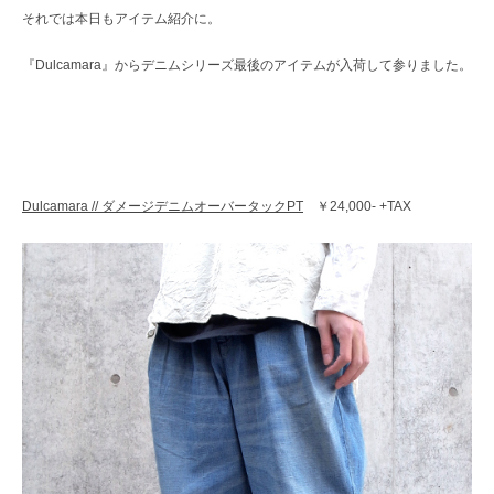
レ
それでは本日もアイテム紹介に。
ク
ト
『Dulcamara』からデニムシリーズ最後のアイテムが入荷して参りました。
シ
ョ
ッ
プ
Dulcamara // ダメージデニムオーバータックPT
￥24,000- +TAX