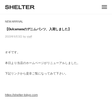
ュ
コ
ー
H
ン
メ
E
ニ
S
テ
S
ュ
L
ー
H
ン
H
NEW ARRIVAL
T
E
ツ
E
L
E
へ
【Dulcamaraのデニムパンツ、入荷しました】
T
L
ス
R
2015年9月3日
by
staff
/
E
キ
T
0
R
ッ
件
E
|
プ
の
オギです。
シ
R
コ
ェ
メ
ル
本日より当店のホームページがリニューアルしました。
ン
タ
ト
ー
下記リンクから是非ご覧になってみて下さい。
東
京
恵
比
https://shelter-tokyo.com
寿
の
セ