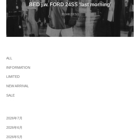
BED j.w. FORD 24SS ‘last morning’
2024年2月5日
ALL
INFORMATION
LIMITED
NEW ARRIVAL
SALE
2026年7月
2026年6月
2026年5月