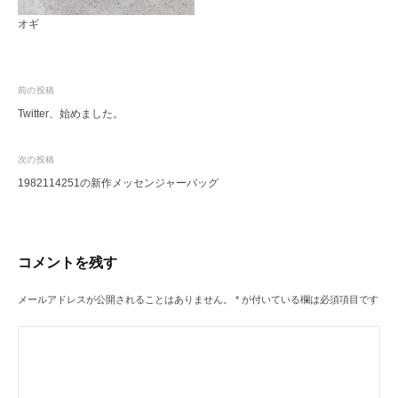
レ
ク
オギ
ト
シ
ョ
投
前の投稿
ッ
プ
Twitter、始めました。
稿
ナ
次の投稿
ビ
1982114251の新作メッセンジャーバッグ
ゲ
ー
シ
コメントを残す
ョ
ン
メールアドレスが公開されることはありません。
*
が付いている欄は必須項目です