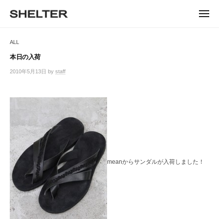
ュ
コ
ー
H
ン
メ
E
ニ
S
テ
S
ュ
L
ー
H
ン
H
ALL
T
E
ツ
E
L
E
へ
本日の入荷
T
L
ス
R
2010年5月13日
by
staff
/
E
キ
T
0
R
ッ
件
E
|
プ
の
シ
R
コ
ェ
メ
ル
ン
タ
ト
ー
東
meanからサンダルが入荷しました！
京
恵
比
寿
の
セ