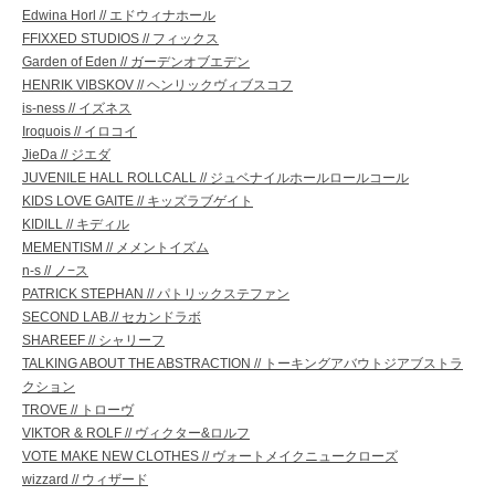
Edwina Horl // エドウィナホール
FFIXXED STUDIOS // フィックス
Garden of Eden // ガーデンオブエデン
HENRIK VIBSKOV // ヘンリックヴィブスコフ
is-ness // イズネス
Iroquois // イロコイ
JieDa // ジエダ
JUVENILE HALL ROLLCALL // ジュベナイルホールロールコール
KIDS LOVE GAITE // キッズラブゲイト
KIDILL // キディル
MEMENTISM // メメントイズム
n-s // ノ−ス
PATRICK STEPHAN // パトリックステファン
SECOND LAB.// セカンドラボ
SHAREEF // シャリーフ
TALKING ABOUT THE ABSTRACTION // トーキングアバウトジアブストラ
クション
TROVE // トローヴ
VIKTOR & ROLF // ヴィクター&ロルフ
VOTE MAKE NEW CLOTHES // ヴォートメイクニュークローズ
wizzard // ウィザード