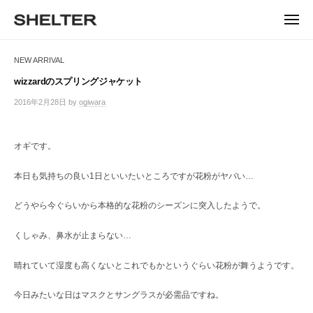
ュ
コ
ー
H
ン
メ
E
ニ
S
テ
S
ュ
L
ー
H
ン
H
NEW ARRIVAL
T
E
ツ
E
L
E
へ
wizzardのスプリングジャケット
T
L
ス
R
2016年2月28日
by
ogiwara
/
E
キ
T
0
R
ッ
件
E
|
プ
の
オギです。
シ
R
コ
ェ
メ
ル
本日も気持ちの良い1日といいたいところですが花粉がヤバい…
ン
タ
ト
ー
どうやら今ぐらいから本格的な花粉のシーズンに突入したようで。
東
京
くしゃみ、鼻水が止まらない…
恵
比
晴れていて湿度も高くないとこれでもかというぐらい花粉が舞うようです。
寿
の
今日みたいな日はマスクとサングラスが必需品ですね。
セ