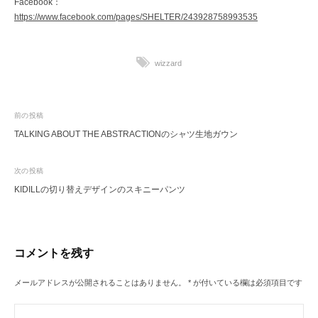
Facebook：
https://www.facebook.com/pages/SHELTER/243928758993535
wizzard
投
前の投稿
TALKING ABOUT THE ABSTRACTIONのシャツ生地ガウン
稿
ナ
次の投稿
ビ
KIDILLの切り替えデザインのスキニーパンツ
ゲ
ー
シ
コメントを残す
ョ
ン
メールアドレスが公開されることはありません。
*
が付いている欄は必須項目です