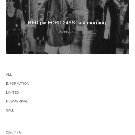
BED j.w. FORD 24SS ‘last morning’
2024年2月5日
ALL
INFORMATION
LIMITED
NEW ARRIVAL
SALE
2026年7月