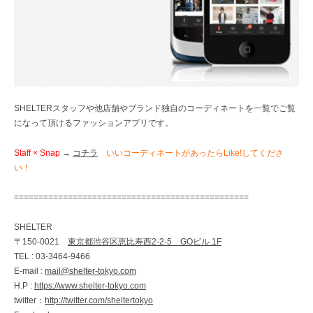
SHELTERスタッフや他店舗やブランド独自のコーディネートを一覧でご覧
になって頂けるファッションアプリです。
Staff × Snap
→
コチラ
いいコーディネートがあったらLike!してくださ
い！
================================================
SHELTER
〒150-0021
東京都渋谷区恵比寿西2-2-5 GOビル 1F
TEL : 03-3464-9466
E-mail :
mail@shelter-tokyo.com
H.P :
https://www.shelter-tokyo.com
twitter：
http://twitter.com/sheltertokyo