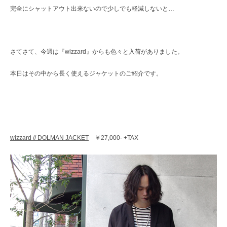
レ
完全にシャットアウト出来ないので少しでも軽減しないと…
ク
ト
シ
ョ
さてさて、今週は『wizzard』からも色々と入荷がありました。
ッ
プ
本日はその中から長く使えるジャケットのご紹介です。
wizzard // DOLMAN JACKET
￥27,000- +TAX