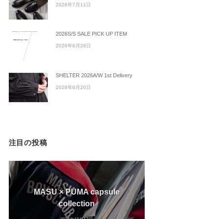
2026年7月11日
2026S/S SALE PICK UP ITEM
2026年6月28日
SHELTER 2026A/W 1st Delivery
2026年6月20日
注目の投稿
MASU × PUMA capsule
collection