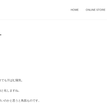
HOME
ONLINE STORE
ー
けでも汗ばむ陽気。
熱と化しますね。
暑いのかと思うと鳥肌ものです。