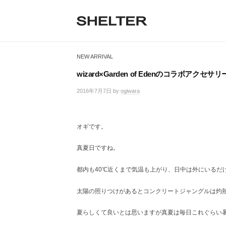
H
コ
ン
E
テ
S
L
S
ン
H
T
ツ
H
E
NEW ARRIVAL
へ
E
L
E
ス
T
wizard×Garden of Edenのコラボアクセサリ
R
キ
L
E
ッ
2016年7月7日
by
ogiwara
/
R
T
プ
0
|
件
シ
E
の
ェ
オギです。
コ
R
ル
メ
タ
真夏日ですね。
ン
ー
ト
東
都内も40℃近くまで気温も上がり、日中は外にいるだ
京
恵
太陽の照りつけがあるとコンクリートジャングルは灼
比
寿
夏らしくて良いとは思いますが真夏は毎日これぐらい
の
セ