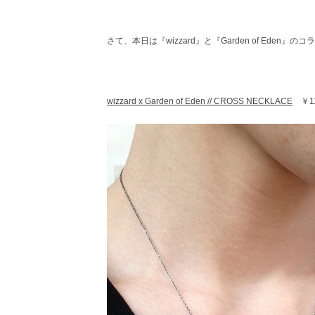
レ
ク
ト
さて、本日は『wizzard』と『Garden of Eden
シ
ョ
ッ
プ
wizzard x Garden of Eden // CROSS NECKLACE
￥11,