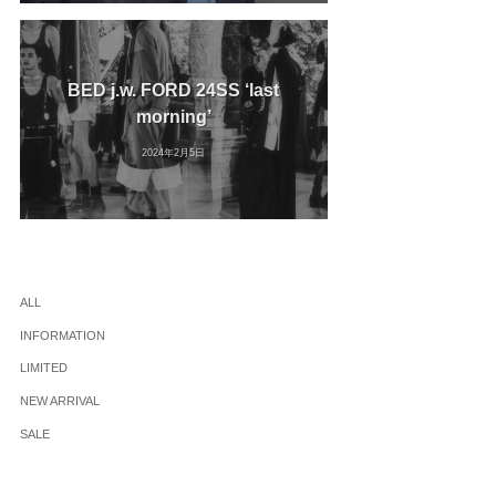
BED j.w. FORD 24SS ‘last
morning’
2024年2月5日
ALL
INFORMATION
LIMITED
NEW ARRIVAL
SALE