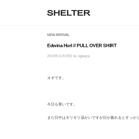
H
コ
ン
E
テ
S
L
S
ン
H
T
ツ
H
E
NEW ARRIVAL
へ
E
L
E
ス
T
Edwina Horl // PULL OVER SHIRT
R
キ
L
E
ッ
2016年11月18日
by
ogiwara
/
R
T
プ
0
|
件
シ
E
の
ェ
オギです。
コ
R
ル
メ
タ
ン
ー
ト
東
今日も寒いです。
京
恵
まだ日中はギリギリ温かいですが日が暮れるとすっか
比
寿
の
セ