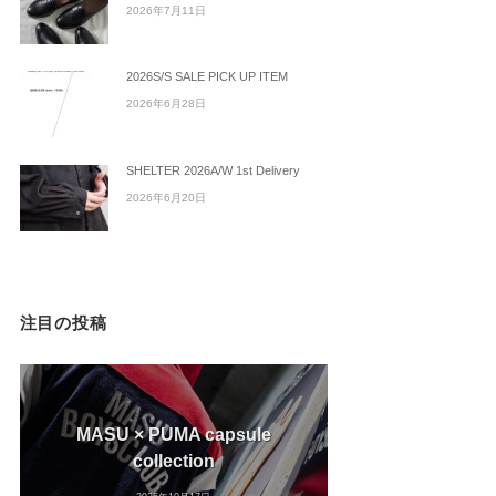
2026年7月11日
2026S/S SALE PICK UP ITEM
2026年6月28日
SHELTER 2026A/W 1st Delivery
2026年6月20日
注目の投稿
MASU × PUMA capsule
collection