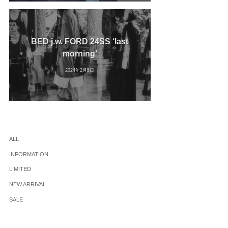
BED j.w. FORD 24SS ‘last
morning’
2024年2月5日
ALL
INFORMATION
LIMITED
NEW ARRIVAL
SALE