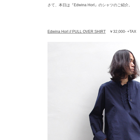
さて、本日は『Edwina Horl』のシャツのご紹介。
レ
ク
ト
シ
ョ
Edwina Horl // PULL OVER SHIRT
￥32,000- +TAX
ッ
プ