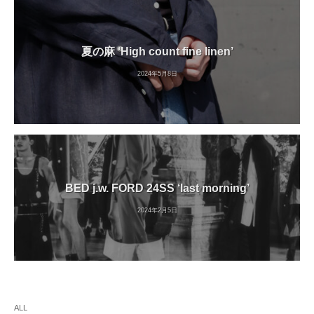
夏の麻 ‘High count fine linen’
2024年5月8日
BED j.w. FORD 24SS ‘last morning’
2024年2月5日
ALL