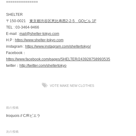
===============
SHELTER
〒150-0021
東京都渋谷区恵比寿西2-2-5 GOビル 1F
TEL : 03-3464-9466
E-mail :
mail@shelter-tokyo.com
H.P :
https://www.shelter-tokyo.com
instagram :
https://www.instagram.com/sheltertokyo/
Facebook：
https://www.facebook.com/pages/SHELTER/243928758993535
twitter：
http://twitter.com/sheltertokyo
VOTE MAKE NEW CLOTHES
投
前の投稿
Iroquois // C/Rビエラ
稿
ナ
次の投稿
ビ