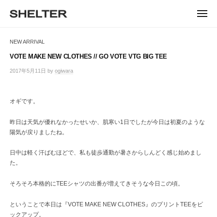
ュ
コ
ー
H
ン
メ
E
ニ
S
テ
S
ュ
L
ー
H
ン
H
NEW ARRIVAL
T
E
ツ
E
L
E
へ
VOTE MAKE NEW CLOTHES // GO VOTE VTG BIG TEE
T
L
ス
R
2017年5月11日
by
ogiwara
/
E
キ
T
0
R
ッ
件
E
|
プ
の
オギです。
シ
R
コ
ェ
メ
ル
昨日は天気が優れなかったせいか、肌寒い1日でしたが今日は初夏のような
ン
タ
陽気が戻りましたね。
ト
ー
東
日中は軽く汗ばむほどで、私も徒歩通勤が暑さからしんどく感じ始めまし
京
た。
恵
比
そろそろ本格的にTEEシャツの出番が増えてきそうな今日この頃。
寿
の
ということで本日は『VOTE MAKE NEW CLOTHES』のプリントTEEをピ
セ
ックアップ。