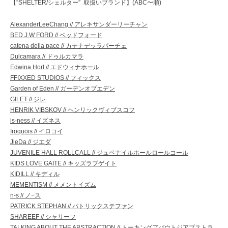
【”SHELTER/シェルター” 取扱いブランド】(ABC〜順)
AlexanderLeeChang // アレキサンダーリーチャン
BED J.W FORD // ベッドフォード
catena della pace // カテナデッラパーチェ
Dulcamara // ドゥルカマラ
Edwina Horl // エドウィナホール
FFIXXED STUDIOS // フィックス
Garden of Eden // ガーデンオブエデン
GILET // ジレ
HENRIK VIBSKOV // ヘンリックヴィブスコフ
is-ness // イズネス
Iroquois // イロコイ
JieDa // ジエダ
JUVENILE HALL ROLLCALL // ジュベナイルホールロールコール
KIDS LOVE GAITE // キッズラブゲイト
KIDILL // キディル
MEMENTISM // メメントイズム
n-s // ノ−ス
PATRICK STEPHAN // パトリックステファン
SHAREEF // シャリーフ
TALKING ABOUT THE ABSTRACTION // トーキングアバウトジアブストラ