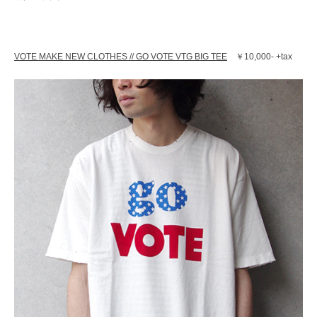
レ
ク
ト
シ
VOTE MAKE NEW CLOTHES // GO VOTE VTG BIG TEE
￥10,000- +tax
ョ
ッ
プ