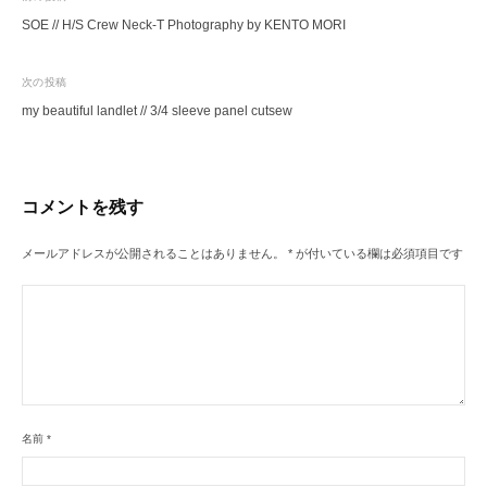
投
SOE // H/S Crew Neck-T Photography by KENTO MORI
稿
ナ
次の投稿
ビ
my beautiful landlet // 3/4 sleeve panel cutsew
ゲ
ー
シ
コメントを残す
ョ
ン
メールアドレスが公開されることはありません。
*
が付いている欄は必須項目です
名前
*