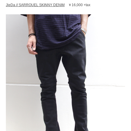
レ
JieDa // SARROUEL SKINNY DENIM
￥16,000 +tax
ク
ト
シ
ョ
ッ
プ