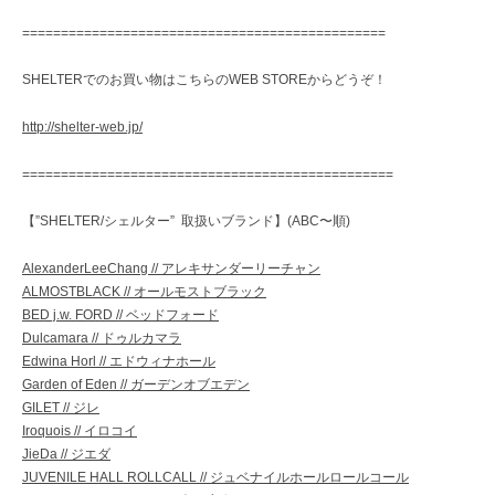
===============================================
SHELTERでのお買い物はこちらのWEB STOREからどうぞ！
http://shelter-web.jp/
================================================
【”SHELTER/シェルター” 取扱いブランド】(ABC〜順)
AlexanderLeeChang // アレキサンダーリーチャン
ALMOSTBLACK // オールモストブラック
BED j.w. FORD // ベッドフォード
Dulcamara // ドゥルカマラ
Edwina Horl // エドウィナホール
Garden of Eden // ガーデンオブエデン
GILET // ジレ
Iroquois // イロコイ
JieDa // ジエダ
JUVENILE HALL ROLLCALL // ジュベナイルホールロールコール