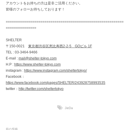
アカウントをお持ちの方は是非ご活用ください。
皆様のフォローお待ちしております！
==========================================================
===============
SHELTER
〒150-0021
東京都渋谷区恵比寿西2-2-5 GOビル 1F
TEL : 03-3464-9466
E-mail :
mail@shelter-tokyo.com
H.P :
https://www.shelter-tokyo.com
instagram :
https://www.instagram.com/sheltertokyo/
Facebook：
https://www.facebook.com/pages/SHELTER/243928758993535
twitter：
http://twitter.com/sheltertokyo
JieDa
前の投稿