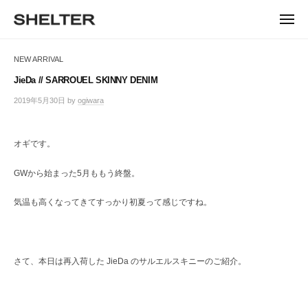
ュ
コ
ー
H
ン
メ
E
ニ
S
テ
S
ュ
L
ー
H
ン
H
NEW ARRIVAL
T
E
ツ
E
L
E
へ
JieDa // SARROUEL SKINNY DENIM
T
L
ス
R
2019年5月30日
by
ogiwara
/
E
キ
T
0
R
ッ
件
E
|
プ
の
オギです。
シ
R
コ
ェ
メ
ル
GWから始まった5月ももう終盤。
ン
タ
ト
ー
気温も高くなってきてすっかり初夏って感じですね。
東
京
恵
比
さて、本日は再入荷した JieDa のサルエルスキニーのご紹介。
寿
の
セ