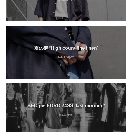
夏の麻 ‘High count fine linen’
2024年5月8日
BED j.w. FORD 24SS ‘last morning’
2024年2月5日