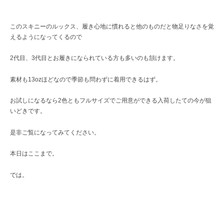
このスキニーのルックス、履き心地に慣れると他のものだと物足りなさを覚
えるようになってくるので
2代目、3代目とお履きになられている方も多いのも頷けます。
素材も13ozほどなので季節も問わずに着用できるはず。
お試しになるなら2色ともフルサイズでご用意ができる入荷したての今が狙
いどきです。
是非ご覧になってみてください。
本日はここまで。
では。