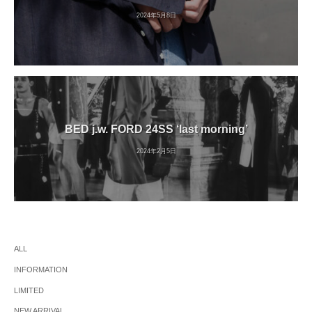
2024年5月8日
BED j.w. FORD 24SS ‘last morning’
2024年2月5日
ALL
INFORMATION
LIMITED
NEW ARRIVAL