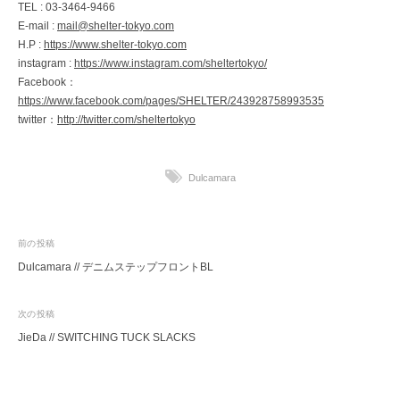
TEL : 03-3464-9466
E-mail :
mail@shelter-tokyo.com
H.P :
https://www.shelter-tokyo.com
instagram :
https://www.instagram.com/sheltertokyo/
Facebook：
https://www.facebook.com/pages/SHELTER/243928758993535
twitter：
http://twitter.com/sheltertokyo
Dulcamara
投
前の投稿
Dulcamara // デニムステップフロントBL
稿
ナ
次の投稿
ビ
JieDa // SWITCHING TUCK SLACKS
ゲ
ー
シ