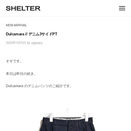
ュ
コ
ー
H
ン
メ
E
ニ
S
テ
S
ュ
L
ー
H
ン
H
NEW ARRIVAL
T
E
ツ
E
L
E
へ
Dulcamara // デニム3サイドPT
T
L
ス
R
2020年3月5日
by
ogiwara
/
E
キ
T
0
R
ッ
件
E
|
プ
の
オギです。
シ
R
コ
ェ
メ
ル
本日は昨日の続き。
ン
タ
ト
ー
Dulcamara のデニムパンツのご紹介です。
東
京
恵
比
寿
の
セ