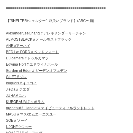
================================================
【”SHELTER/シェルター” 取扱いブランド】(ABC〜順)
AlexanderLeeChang // アレキサンダーリーチャン
ALMOSTBLACK // オールモストブラック
ANEI//アーネイ
BED j.w. FORD // ベッドフォード
Dulcamara // ドゥルカマラ
Edwina Horl // エドウィナホール
Garden of Eden // ガーデンオブエデン
GILET // ジレ
Iroquois // イロコイ
JieDa // ジエダ
JUHA // ユハ
KUBORAUM // クボラム
my beautiful landlet // マイビューティフルランドレット
MASU // マス/エムエーエスユー
SOE // ソーイ
UJOH//ウジョー