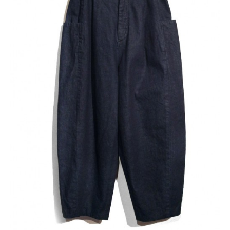
レ
ク
ト
シ
ョ
ッ
プ