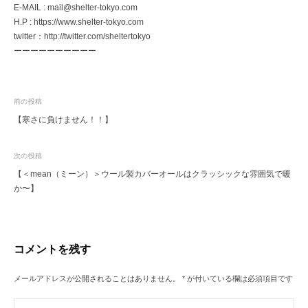
E-MAIL : mail@shelter-tokyo.com
H.P : https://www.shelter-tokyo.com
twitter：http://twitter.com/sheltertokyo
ーーーーーーーーーー
投
前の投稿
【寒さに負けません！！】
稿
ナ
次の投稿
ビ
【＜mean（ミーン）＞ウール製カバーオールはクラッシックな雰囲気で暖
ゲ
か〜】
ー
シ
ョ
コメントを残す
ン
メールアドレスが公開されることはありません。
*
が付いている欄は必須項目です