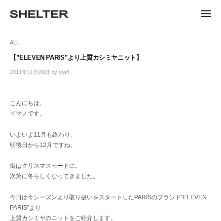
ュ
コ
ー
H
ン
メ
E
ニ
S
テ
S
ュ
L
ー
H
ン
H
ALL
T
E
ツ
E
L
E
へ
【”ELEVEN PARIS”より上質カシミヤニット】
T
L
ス
R
2011年11月29日
by
staff
/
E
キ
T
0
R
ッ
件
E
|
プ
の
こんにちは。
シ
R
コ
イマノです。
ェ
メ
ル
ン
タ
いよいよ11月も終わり、
ト
ー
明後日から12月ですね。
東
京
街はクリスマスモードに。
恵
次第に冬らしくなってきました。
比
寿
今日は今シーズンより取り扱いをスタートしたPARISのブランド”ELEVEN
の
PARIS”より
セ
上質カシミヤのニットをご紹介します。