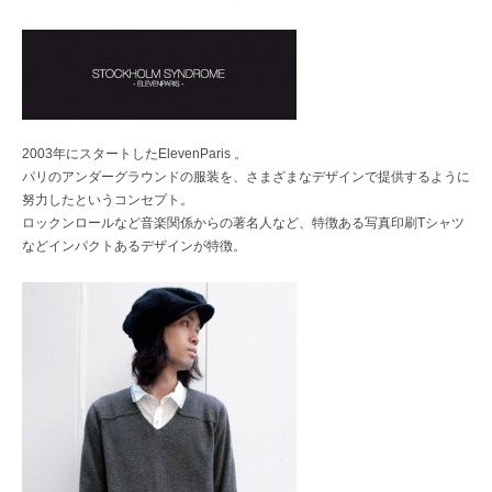
レ
ク
ト
シ
ョ
ッ
プ
2003年にスタートしたElevenParis 。
パリのアンダーグラウンドの服装を、さまざまなデザインで提供するように
努力したというコンセプト。
ロックンロールなど音楽関係からの著名人など、特徴ある写真印刷Tシャツ
などインパクトあるデザインが特徴。