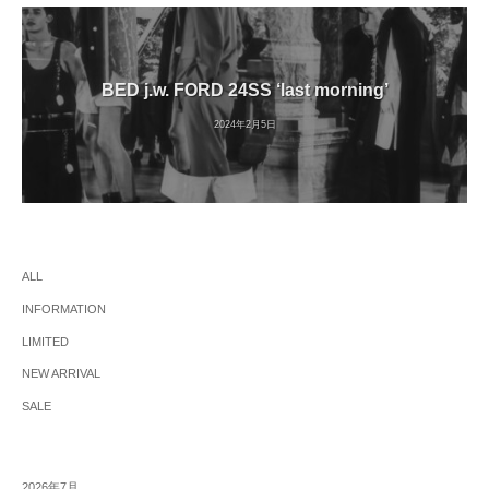
BED j.w. FORD 24SS ‘last morning’
2024年2月5日
ALL
INFORMATION
LIMITED
NEW ARRIVAL
SALE
2026年7月