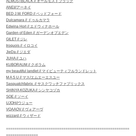
ALMOSTBLACK // オールモストブラック
ANEI//アーネイ
BED J.W. FORD // ベッドフォード
Dulcamara // ドゥルカマラ
Edwina Horl // エドウィナホール
Garden of Eden // ガーデンオブエデン
GILET // ジレ
Iroquois // イロコイ
JieDa // ジエダ
JUHA // ユハ
KUBORAUM // クボラム
my beautiful landlet // マイビューティフルランドレット
M A S U // マス/エムエーエスユー
Sasquatchfabrix. // サスクワッチファブリックス
SHINYA KOZUKA // シンヤコヅカ
SOE // ソーイ
UJOH//ウジョー
VOAAOV // ヴォアーヴ
wizzard // ウィザード
==========================================================
===============