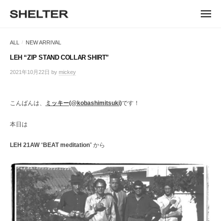
ュ
コ
ー
H
ン
メ
E
ニ
S
テ
S
ュ
L
ー
H
ン
H
ALL
NEW ARRIVAL
/
T
E
ツ
E
L
E
へ
LEH “ZIP STAND COLLAR SHIRT”
T
L
ス
R
2021年10月22日
by
mickey
E
キ
T
R
ッ
E
|
プ
こんばんは、
ミッキー(@kobashimitsuki)
です！
シ
R
ェ
ル
本日は
タ
ー
LEH 21AW
“
BEAT meditation
” から
東
京
恵
比
寿
の
セ