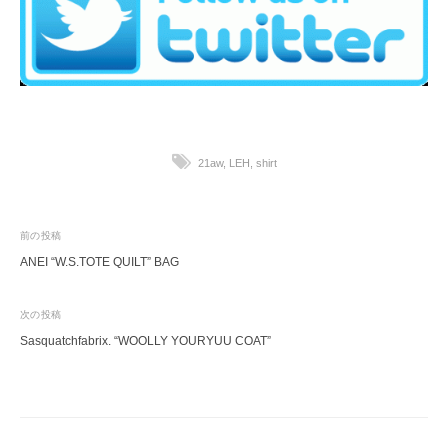
21aw
,
LEH
,
shirt
投
前の投稿
ANEI “W.S.TOTE QUILT” BAG
稿
ナ
次の投稿
ビ
Sasquatchfabrix. “WOOLLY YOURYUU COAT”
ゲ
ー
シ
ョ