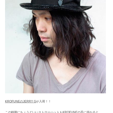
レ
ク
ト
シ
ョ
ッ
プ
KROFUNEのJERRY G
が入荷！！
この時期にちょうどいいストローハットもKROFUNEの手に掛かると