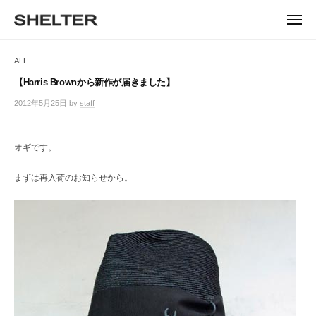
ュ
コ
ー
H
ン
メ
E
ニ
S
テ
S
ュ
L
ー
H
ン
H
ALL
T
E
ツ
E
L
E
へ
【Harris Brownから新作が届きました】
T
L
ス
R
2012年5月25日
by
staff
/
E
キ
T
0
R
ッ
件
E
|
プ
の
オギです。
シ
R
コ
ェ
メ
ル
まずは再入荷のお知らせから。
ン
タ
ト
ー
東
京
恵
比
寿
の
セ