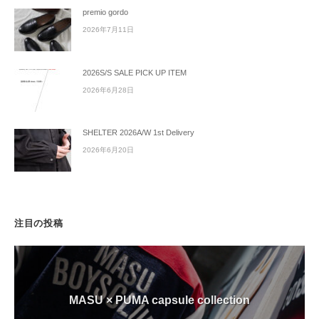
premio gordo
2026年7月11日
2026S/S SALE PICK UP ITEM
2026年6月28日
SHELTER 2026A/W 1st Delivery
2026年6月20日
注目の投稿
MASU × PUMA capsule collection