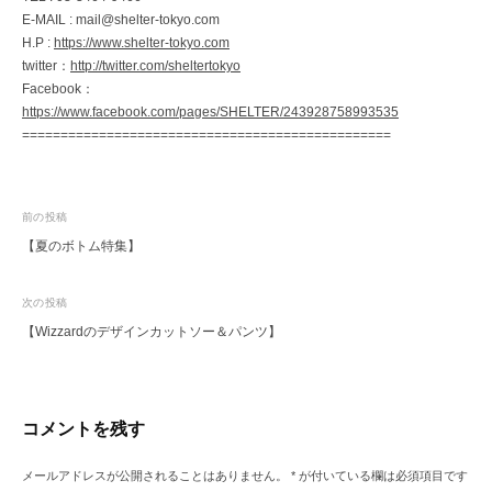
E-MAIL : mail@shelter-tokyo.com
H.P :
https://www.shelter-tokyo.com
twitter：
http://twitter.com/sheltertokyo
Facebook：
https://www.facebook.com/pages/SHELTER/243928758993535
================================================
投
前の投稿
【夏のボトム特集】
稿
ナ
次の投稿
ビ
【Wizzardのデザインカットソー＆パンツ】
ゲ
ー
シ
コメントを残す
ョ
ン
メールアドレスが公開されることはありません。
*
が付いている欄は必須項目です