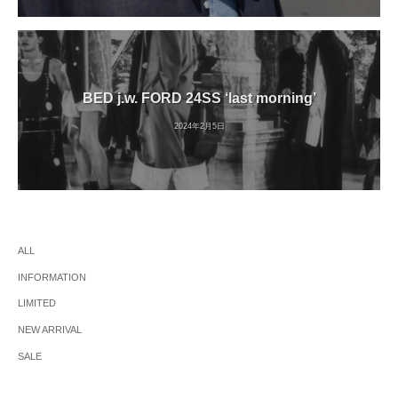
BED j.w. FORD 24SS ‘last morning’
2024年2月5日
ALL
INFORMATION
LIMITED
NEW ARRIVAL
SALE