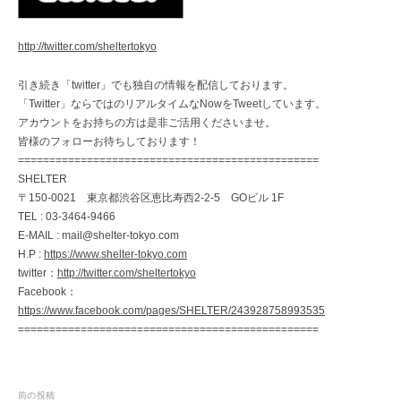
http://twitter.com/sheltertokyo
引き続き「twitter」でも独自の情報を配信しております。
「Twitter」ならではのリアルタイムなNowをTweetしています。
アカウントをお持ちの方は是非ご活用くださいませ。
皆様のフォローお待ちしております！
================================================
SHELTER
〒150-0021 東京都渋谷区恵比寿西2-2-5 GOビル 1F
TEL : 03-3464-9466
E-MAIL : mail@shelter-tokyo.com
H.P :
https://www.shelter-tokyo.com
twitter：
http://twitter.com/sheltertokyo
Facebook：
https://www.facebook.com/pages/SHELTER/243928758993535
================================================
投
前の投稿