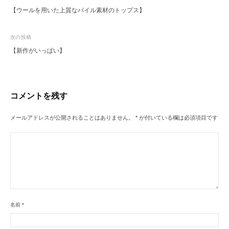
【ウールを用いた上質なパイル素材のトップス】
稿
ナ
次の投稿
ビ
【新作がいっぱい】
ゲ
ー
シ
コメントを残す
ョ
ン
メールアドレスが公開されることはありません。
*
が付いている欄は必須項目です
名前
*