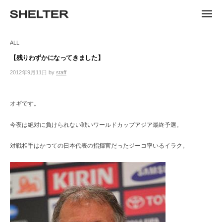
ュ
コ
ー
H
ン
メ
E
ニ
S
テ
S
ュ
L
ー
H
ン
H
ALL
T
E
ツ
E
L
E
へ
【残りわずかになってきました】
T
L
ス
R
2012年9月11日
by
staff
/
E
キ
T
0
R
ッ
件
E
|
プ
の
オギです。
シ
R
コ
ェ
メ
ル
今夜は絶対に負けられない戦いワールドカップアジア最終予選。
ン
タ
ト
ー
対戦相手はかつての日本代表の指揮官だったジーコ率いるイラク。
東
京
恵
比
寿
の
セ