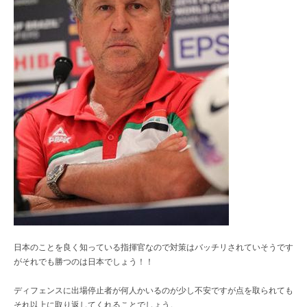
レ
ク
ト
シ
ョ
ッ
プ
日本のことを良く知っている指揮官なので対策はバッチリされていそうです
がそれでも勝つのは日本でしょう！！
ディフェンスに出場停止者が何人かいるのが少し不安ですが点を取られても
それ以上に取り返してくれることでしょう。