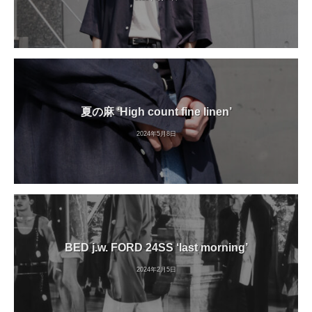
夏の麻 ‘High count fine linen’
2024年5月8日
BED j.w. FORD 24SS ‘last morning’
2024年2月5日