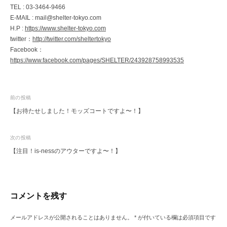
TEL : 03-3464-9466
E-MAIL : mail@shelter-tokyo.com
H.P :
https://www.shelter-tokyo.com
twitter：
http://twitter.com/sheltertokyo
Facebook：
https://www.facebook.com/pages/SHELTER/243928758993535
投
前の投稿
【お待たせしました！モッズコートですよ〜！】
稿
ナ
次の投稿
ビ
【注目！is-nessのアウターですよ〜！】
ゲ
ー
シ
コメントを残す
ョ
ン
メールアドレスが公開されることはありません。
*
が付いている欄は必須項目です