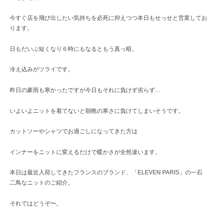
レ
ク
今すぐ店を飛び出したい気持ちを必死に抑えつつ本日もせっせと営業してお
ト
ります。
シ
ョ
日もだいぶ短くなり６時にもなるともう真っ暗。
ッ
プ
冷え込みがツライです。
昨日の豪雨も寒かったですが今日もそれに負けず劣らず…
いよいよニットを着てないと朝晩の寒さに負けてしまいそうです。
カットソーやシャツでお過ごしになってきた方は
インナーをニットに変えるだけで暖かさが全然違います。
本日は最近入荷してきたフランスのブランド、「ELEVEN PARIS」の一石
二鳥なニットのご紹介。
それではどうぞ〜。