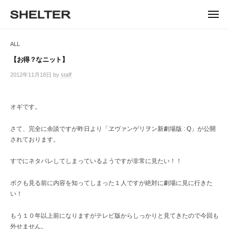
ュ
コ
ー
H
ン
メ
E
ニ
S
テ
S
ュ
L
ー
H
ン
H
ALL
T
E
ツ
E
L
E
へ
【お得？なニット】
T
L
ス
R
2012年11月18日
by
staff
/
E
キ
T
0
R
ッ
件
E
|
プ
の
オギです。
シ
R
コ
ェ
メ
ル
さて、完全に余談ですが昨日より「ヱヴァンゲリヲン新劇場版 : Q」が公開
ン
タ
されております。
ト
ー
東
すでにネタバレしてしまっているようですが非常に見たい！！
京
恵
ボクも見る前に内容を知ってしまった１人ですが絶対に劇場に見に行きた
比
い！
寿
の
もう１０年以上前になりますがテレビ版からしっかりと見てきたので今回も
セ
外せません。