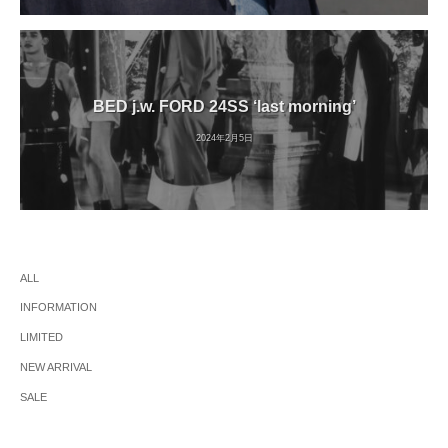
BED j.w. FORD 24SS ‘last morning’
2024年2月5日
ALL
INFORMATION
LIMITED
NEW ARRIVAL
SALE