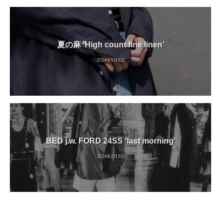
夏の麻 ‘High count fine linen’
2024年5月8日
BED j.w. FORD 24SS ‘last morning’
2024年2月5日