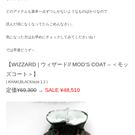
レ
ク
どのアイテムも基本一点ずつしかないようなものばかりなので
ト
シ
読んだ頃になくなってたらごめんなさい。
ョ
ッ
気になった方はお早めにチェックしてみてくださいね！
プ
では早速どうぞ～
【WIZZARD | ウィザード// MOD’S COAT – ＜モッ
ズコート＞】
( KHAKI,BLACK/size.1.2 )
定価¥
69,300
→
SALE ¥48,510