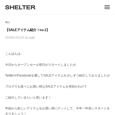
ュ
コ
ー
H
ン
メ
E
ニ
S
テ
S
ュ
L
ー
H
ン
H
ALL
T
E
ツ
E
L
E
へ
【SALEアイテム紹介！no.1】
T
L
ス
R
2013年1月12日
by
staff
/
E
キ
T
0
R
ッ
件
E
|
プ
の
こんばんは。
シ
R
コ
ェ
メ
ル
今日からオープンセール初日がスタートしましたが、
ン
タ
ト
ー
TwitterやFacebookを通してSALEアイテムを少しずつ紹介しておりましたが
東
京
ブログでも徐々にお買い得なSALEアイテムを何回かわけて
恵
比
ご紹介していきたいと思います！
寿
の
年始から欲しいアイテムをお買い得にゲットして、今年一年良いスタートを
セ
きりましょう！