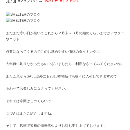
定価 ¥
25,200
→
SALE ¥12,600
まだまだ寒い日が続いてこれから２月末～３月の始めくらいまではアウター
やニット
必要になってくるのでこのお求めやすい価格のタイミングに
去年買い足りなかったものございましたらご利用なさってみてくださいね。
またこれからSALE以外にも2013春物新作も徐々に入荷してきますので
あわせてお楽しみになさってください。
それでは今回はこのくらいで、
つづきはまたご紹介しますね。
そして、店頭で皆様の御来店心よりお待ち申し上げております。