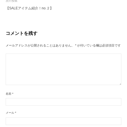
次の投稿
ビ
【SALEアイテム紹介！no.２】
ゲ
ー
シ
コメントを残す
ョ
ン
メールアドレスが公開されることはありません。
*
が付いている欄は必須項目です
名前
*
メール
*