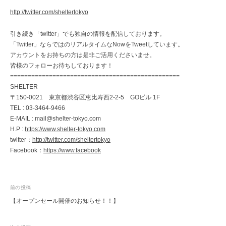
http://twitter.com/sheltertokyo
引き続き「twitter」でも独自の情報を配信しております。
「Twitter」ならではのリアルタイムなNowをTweetしています。
アカウントをお持ちの方は是非ご活用くださいませ。
皆様のフォローお待ちしております！
================================================
SHELTER
〒150-0021 東京都渋谷区恵比寿西2-2-5 GOビル 1F
TEL : 03-3464-9466
E-MAIL : mail@shelter-tokyo.com
H.P :
https://www.shelter-tokyo.com
twitter：
http://twitter.com/sheltertokyo
Facebook：
https://www.facebook
投
前の投稿
【オープンセール開催のお知らせ！！】
稿
ナ