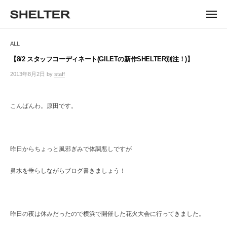
ュ
コ
ー
H
ン
メ
E
ニ
S
テ
S
ュ
L
ー
H
ン
H
ALL
T
E
ツ
E
L
E
へ
【8/2 スタッフコーディネート(GILETの新作SHELTER別注！)】
T
L
ス
R
2013年8月2日
by
staff
/
E
キ
T
0
R
ッ
件
E
|
プ
の
こんばんわ。原田です。
シ
R
コ
ェ
メ
ル
ン
タ
ト
ー
昨日からちょっと風邪ぎみで体調悪しですが
東
京
鼻水を垂らしながらブログ書きましょう！
恵
比
寿
の
昨日の夜は休みだったので横浜で開催した花火大会に行ってきました。
セ