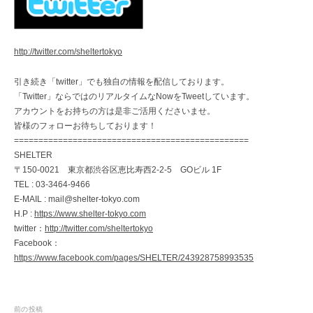
http://twitter.com/sheltertokyo
引き続き「twitter」でも独自の情報を配信しております。
「Twitter」ならではのリアルタイムなNowをTweetしています。
アカウントをお持ちの方は是非ご活用くださいませ。
皆様のフォローお待ちしております！
================================================
SHELTER
〒150-0021 東京都渋谷区恵比寿西2-2-5 GOビル 1F
TEL : 03-3464-9466
E-MAIL : mail@shelter-tokyo.com
H.P :
https://www.shelter-tokyo.com
twitter：
http://twitter.com/sheltertokyo
Facebook：
https://www.facebook.com/pages/SHELTER/243928758993535
投
前の投稿