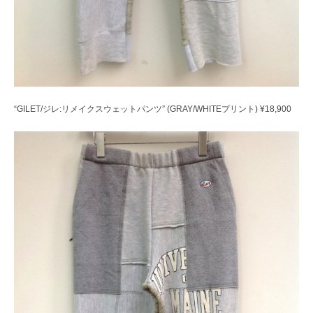
“GILET/ジレ:リメイクスウェットパンツ” (GRAY/WHITEプリント) ¥18,900