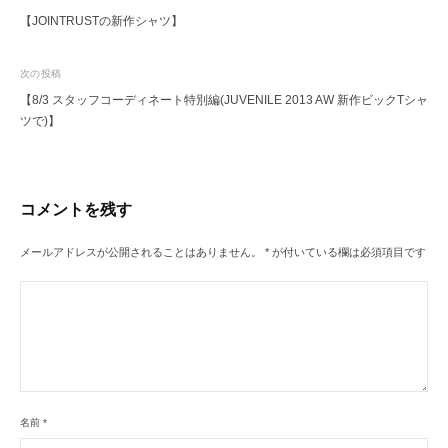
【JOINTRUSTの新作シャツ】
稿
ナ
次の投稿
ビ
【8/3 スタッフコーディネート特別編(JUVENILE 2013 AW 新作ビックTシャ
ゲ
ツで)】
ー
シ
ョ
コメントを残す
ン
メールアドレスが公開されることはありません。
*
が付いている欄は必須項目です
名前
*