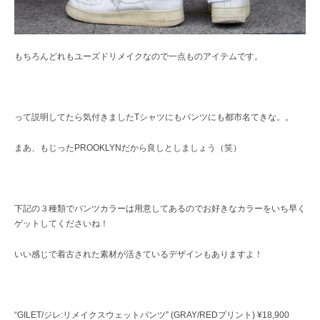
もちろんどれもユーズドリメイクなので一点ものアイテムです。
って説明してたら気付きましたTシャツにもパンツにも都市名てきな。。
まあ、もじったPROOKLYNだから良しとしましょう（笑）
下記の３種類でパンツカラーは用意してあるのでお好きなカラーをいち早く
ゲットしてくださいね！
いい感じで着古された素材が活きているデザインもありますよ！
“GILET/ジレ:リメイクスウェットパンツ” (GRAY/REDプリント) ¥18,900