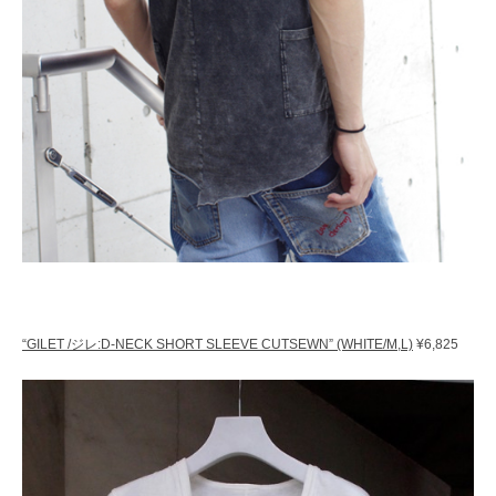
“GILET /ジレ:D-NECK SHORT SLEEVE CUTSEWN” (WHITE/M,L)
¥6,825