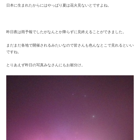
レ
日本に生まれたからにはやっぱり夏は花火見ないとですよね。
ク
ト
シ
ョ
昨日夜は雨予報でしたがなんとか降らずに見終えることができました。
ッ
プ
まだまだ各地で開催されるみたいなので皆さんも色んなとこで見れるといい
ですね。
とりあえず昨日の写真みなさんにもお裾分け。