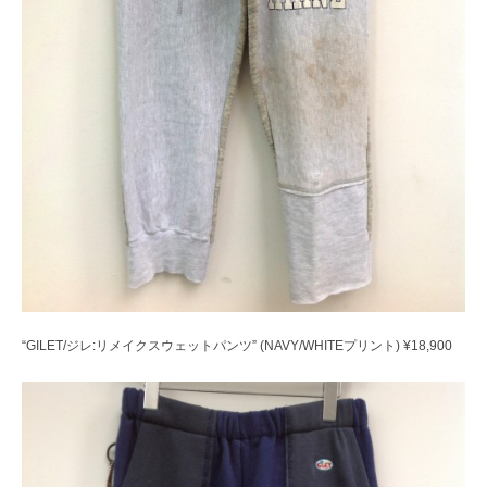
“GILET/ジレ:リメイクスウェットパンツ” (NAVY/WHITEプリント) ¥18,900