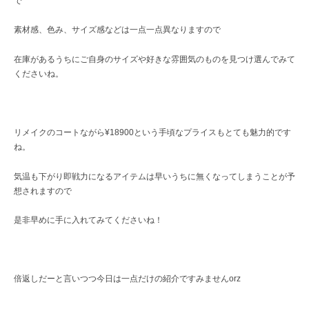
で
素材感、色み、サイズ感などは一点一点異なりますので
在庫があるうちにご自身のサイズや好きな雰囲気のものを見つけ選んでみて
くださいね。
リメイクのコートながら¥18900という手頃なプライスもとても魅力的です
ね。
気温も下がり即戦力になるアイテムは早いうちに無くなってしまうことが予
想されますので
是非早めに手に入れてみてくださいね！
倍返しだーと言いつつ今日は一点だけの紹介ですみませんorz