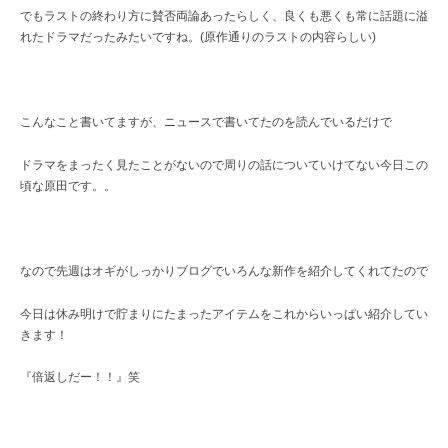
レ
でもラストの終わり方に賛否両論あったらしく、良くも悪くも常に話題に溢
ク
れたドラマだったみたいですね。(原作通りのラストの内容らしい)
ト
シ
ョ
ッ
こんなこと書いてますが、ニュースで書いてたのを読んでいるだけで
プ
ドラマをまったく見たことがないので周りの話についていけてない今日この
頃な原田です。。
なので先週はオギがしっかりブログでいろんな新作を紹介してくれてたので
今日は休み明けで貯まりにたまったアイテムをこれからいっぱい紹介してい
きます！
『倍返しだー！！』笑