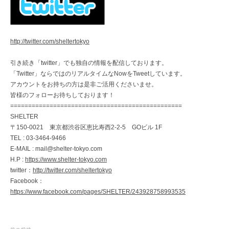
http://twitter.com/sheltertokyo
引き続き「twitter」でも独自の情報を配信しております。
「Twitter」ならではのリアルタイムなNowをTweetしています。
アカウントをお持ちの方は是非ご活用くださいませ。
皆様のフォローお待ちしております！
================================================
SHELTER
〒150-0021 東京都渋谷区恵比寿西2-2-5 GOビル 1F
TEL : 03-3464-9466
E-MAIL : mail@shelter-tokyo.com
H.P :
https://www.shelter-tokyo.com
twitter：
http://twitter.com/sheltertokyo
Facebook：
https://www.facebook.com/pages/SHELTER/243928758993535