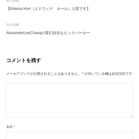
投
前の投稿
【Edwina Horl（エドウィナ ホール）入荷です】
稿
ナ
次の投稿
ビ
AlexanderLeeChangの変幻自在なビックパーカー
ゲ
ー
シ
コメントを残す
ョ
ン
メールアドレスが公開されることはありません。
*
が付いている欄は必須項目です
名前
*