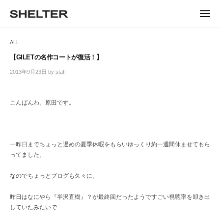
ュ
コ
ー
H
ン
メ
E
ニ
S
テ
S
ュ
L
ー
H
ン
H
ALL
T
E
ツ
E
L
E
へ
【GILETの名作コートが復活！】
T
L
ス
R
2013年9月23日
by
staff
/
E
キ
T
0
R
ッ
件
E
|
プ
の
こんばんわ。原田です。
シ
R
コ
ェ
メ
ル
ン
タ
ト
ー
一昨日までちょっと遅めの夏季休暇をもらいゆっくり約一週間休ませてもら
東
ってました。
京
恵
なのでちょっとブログも久々に。
比
寿
昨日はなにやら『半沢直樹』？が最終回だったようですごい視聴率を叩き出
の
していたみたいで
セ