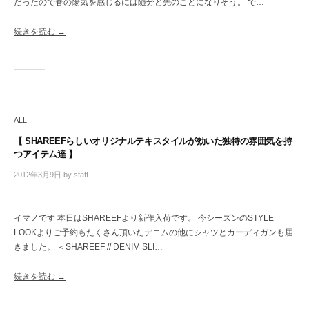
だったので春の陽気を感じるには随分と先のことになりそう。 で…
ン
ト
続きを読む →
ALL
【 SHAREEFらしいオリジナルテキスタイルが効いた独特の雰囲気を持
つアイテム達 】
2012年3月9日
by
staff
/
0
件
の
イマノです 本日はSHAREEFより新作入荷です。 今シーズンのSTYLE
コ
LOOKよりご予約もたくさん頂いたデニムの他にシャツとカーディガンも届
メ
きました。 ＜SHAREEF // DENIM SLI…
ン
ト
続きを読む →