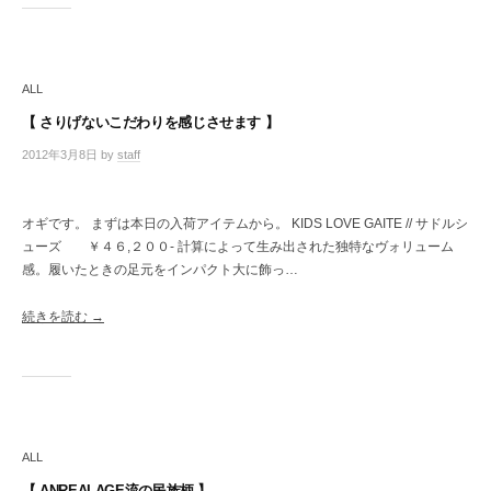
ALL
【 さりげないこだわりを感じさせます 】
2012年3月8日
by
staff
/
0
件
の
オギです。 まずは本日の入荷アイテムから。 KIDS LOVE GAITE // サドルシ
コ
ューズ ￥４６,２００- 計算によって生み出された独特なヴォリューム
メ
感。履いたときの足元をインパクト大に飾っ…
ン
ト
続きを読む →
ALL
【 ANREALAGE流の民族柄 】