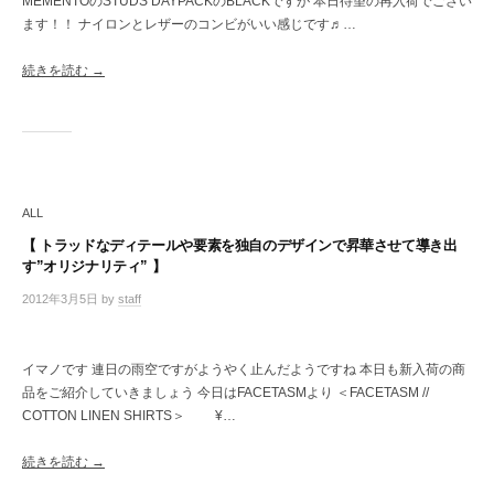
MEMENTOのSTUDS DAYPACKのBLACKですが 本日待望の再入荷でござい
メ
ます！！ ナイロンとレザーのコンビがいい感じです♬…
ン
ト
続きを読む →
ALL
【 トラッドなディテールや要素を独自のデザインで昇華させて導き出
す”オリジナリティ” 】
2012年3月5日
by
staff
/
0
件
の
イマノです 連日の雨空ですがようやく止んだようですね 本日も新入荷の商
コ
品をご紹介していきましょう 今日はFACETASMより ＜FACETASM //
メ
COTTON LINEN SHIRTS＞ ¥…
ン
ト
続きを読む →