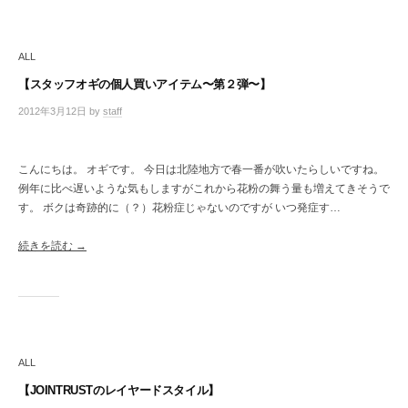
レ
ク
ト
ALL
シ
ョ
【スタッフオギの個人買いアイテム〜第２弾〜】
ッ
2012年3月12日
by
staff
/
プ
0
件
の
こんにちは。 オギです。 今日は北陸地方で春一番が吹いたらしいですね。
コ
例年に比べ遅いような気もしますがこれから花粉の舞う量も増えてきそうで
メ
す。 ボクは奇跡的に（？）花粉症じゃないのですが いつ発症す…
ン
ト
続きを読む →
ALL
【JOINTRUSTのレイヤードスタイル】