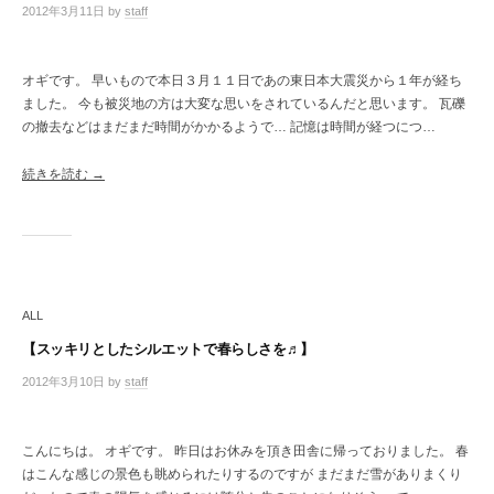
2012年3月11日
by
staff
/
0
件
の
オギです。 早いもので本日３月１１日であの東日本大震災から１年が経ち
コ
ました。 今も被災地の方は大変な思いをされているんだと思います。 瓦礫
メ
の撤去などはまだまだ時間がかかるようで… 記憶は時間が経つにつ…
ン
ト
続きを読む →
ALL
【スッキリとしたシルエットで春らしさを♬】
2012年3月10日
by
staff
/
0
件
の
こんにちは。 オギです。 昨日はお休みを頂き田舎に帰っておりました。 春
コ
はこんな感じの景色も眺められたりするのですが まだまだ雪がありまくり
メ