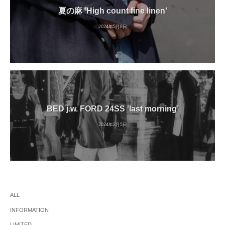
夏の麻 ‘High count fine linen’
2024年5月8日
BED j.w. FORD 24SS ‘last morning’
2024年2月5日
ALL
INFORMATION
LIMITED