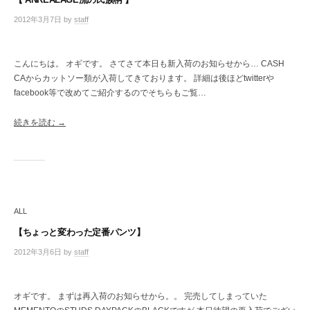
2012年3月7日
by
staff
/
0
件
の
こんにちは。 オギです。 さてさて本日も新入荷のお知らせから… CASH
コ
CAからカットソー類が入荷してきております。 詳細は後ほどtwitterや
メ
facebook等で改めてご紹介するのでそちらもご覧…
ン
ト
続きを読む →
ALL
【ちょっと変わった定番パンツ】
2012年3月6日
by
staff
/
0
件
の
オギです。 まずは再入荷のお知らせから。。 完売してしまっていた
コ