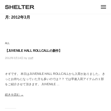
ュ
コ
ー
H
ン
メ
E
ニ
S
テ
S
ュ
L
月:
2012年3月
ー
H
ン
H
T
E
ツ
E
L
E
へ
T
L
ス
R
E
キ
T
R
ALL
ッ
E
|
プ
【JUVENILE HALL ROLLCALLの新作】
シ
R
ェ
2012年3月14日
by
staff
/
ル
0
タ
件
ー
の
オギです。 本日はJUVENILE HALL ROLLCALLから入荷がありました。 き
コ
東
っとお待ちになっていた方も多いのでは？？ では早速入荷アイテムの１部
メ
京
をご紹介させて頂きます。 JUVENILE …
ン
恵
ト
比
続きを読む →
寿
の
セ