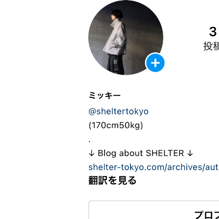
レ
ク
ト
シ
ョ
ッ
プ