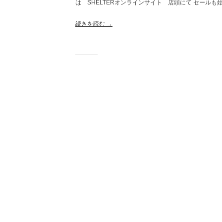
は SHELTERオンラインサイト 店頭にて セールも
続きを読む →