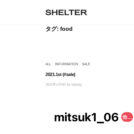
H
コ
ン
E
テ
S
L
S
ン
H
T
ツ
タグ:
food
H
E
へ
E
L
E
ス
T
R
キ
L
E
ッ
R
T
プ
|
ALL
INFORMATION
SALE
/
/
シ
E
ェ
2021.1st (#sale)
R
ル
2021年1月6日
by
mickey
/
タ
0
ー
件
東
の
京
コ
恵
メ
比
ン
寿
ト
の
セ