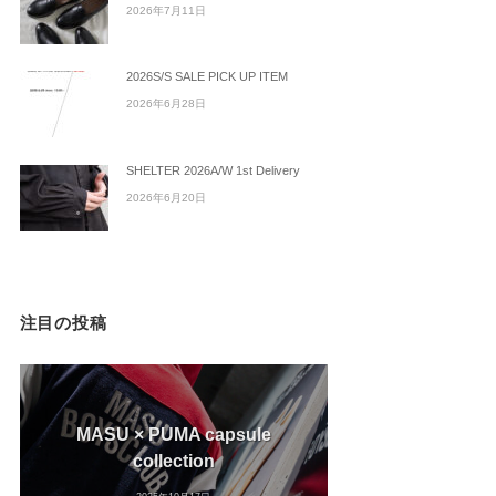
2026年7月11日
2026S/S SALE PICK UP ITEM
2026年6月28日
SHELTER 2026A/W 1st Delivery
2026年6月20日
注目の投稿
MASU × PUMA capsule
collection