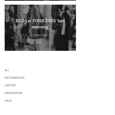
BED j.w. FORD 24SS ‘last
morning’
2024年2月5日
ALL
INFORMATION
LIMITED
NEW ARRIVAL
SALE