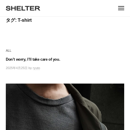
ュ
コ
ー
H
ン
メ
E
ニ
S
テ
S
ュ
L
タグ:
T-shirt
ー
H
ン
H
T
E
ツ
E
L
E
へ
T
L
ス
R
E
キ
T
R
ALL
ッ
E
|
プ
Don’t worry, I’ll take care of you.
シ
R
ェ
2025年4月25日
by
ryuto
ル
タ
ー
東
京
恵
比
寿
の
セ