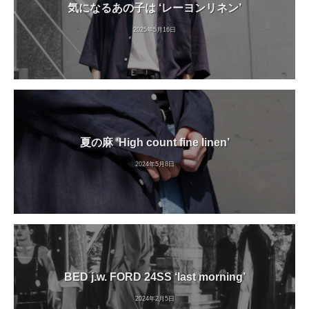
気になるあの子は ‘レーヨンリネン’
2025年5月16日
夏の麻 ‘High count fine linen’
2024年5月8日
BED j.w. FORD 24SS ‘last morning’
2024年2月5日