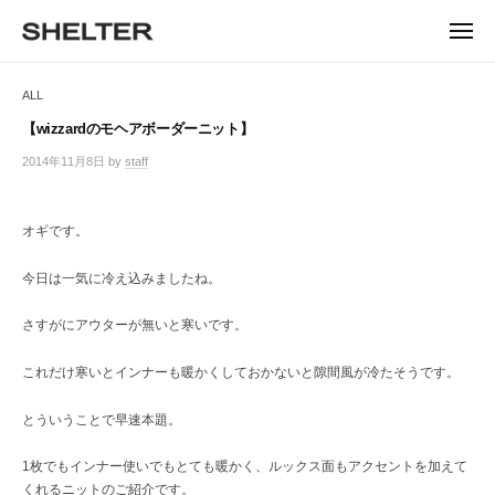
ュ
コ
ー
H
ン
メ
E
ニ
S
テ
S
ュ
L
ー
H
ン
H
ALL
T
E
ツ
E
L
E
へ
【wizzardのモヘアボーダーニット】
T
L
ス
R
2014年11月8日
by
staff
/
E
キ
T
0
R
ッ
件
E
|
プ
の
オギです。
シ
R
コ
ェ
メ
ル
今日は一気に冷え込みましたね。
ン
タ
ト
ー
さすがにアウターが無いと寒いです。
東
京
これだけ寒いとインナーも暖かくしておかないと隙間風が冷たそうです。
恵
比
とういうことで早速本題。
寿
の
1枚でもインナー使いでもとても暖かく、ルックス面もアクセントを加えて
セ
くれるニットのご紹介です。