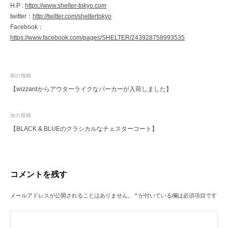
H.P :
https://www.shelter-tokyo.com
twitter：
http://twitter.com/sheltertokyo
Facebook：
https://www.facebook.com/pages/SHELTER/243928758993535
投
前の投稿
【wizzardからアウターライクなパーカーが入荷しました】
稿
ナ
次の投稿
ビ
【BLACK & BLUEのクラシカルなチェスターコート】
ゲ
ー
シ
コメントを残す
ョ
ン
メールアドレスが公開されることはありません。
*
が付いている欄は必須項目です