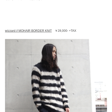
レ
ク
ト
シ
ョ
ッ
wizzard // MOHAIR BORDER KNIT
￥28,000- +TAX
プ