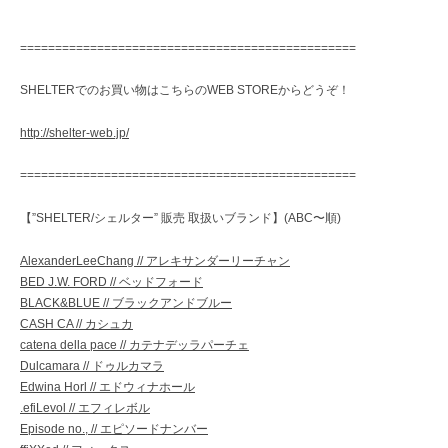
================================================
SHELTERでのお買い物はこちらのWEB STOREからどうぞ！
http://shelter-web.jp/
================================================
【”SHELTER/シェルター” 販売 取扱いブランド】(ABC〜順)
AlexanderLeeChang // アレキサンダーリーチャン
BED J.W. FORD // ベッドフォード
BLACK&BLUE // ブラックアンドブルー
CASH CA // カシュカ
catena della pace // カテナデッラパーチェ
Dulcamara // ドゥルカマラ
Edwina Horl // エドウィナホール
.efiLevol // エフィレボル
Episode no., // エピソードナンバー