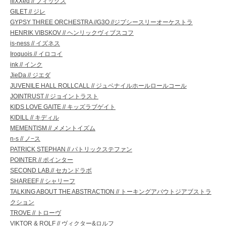
ffiXXed // フィックス
GILET // ジレ
GYPSY THREE ORCHESTRA //G3O //ジプシースリーオーケストラ
HENRIK VIBSKOV // ヘンリックヴィブスコフ
is-ness // イズネス
Iroquois // イロコイ
ink // インク
JieDa // ジエダ
JUVENILE HALL ROLLCALL // ジュベナイルホールロールコール
JOINTRUST // ジョイントラスト
KIDS LOVE GAITE // キッズラブゲイト
KIDILL // キディル
MEMENTISM // メメントイズム
n-s // ノ−ス
PATRICK STEPHAN // パトリックステファン
POINTER // ポインター
SECOND LAB.// セカンドラボ
SHAREEF // シャリーフ
TALKING ABOUT THE ABSTRACTION // トーキングアバウトジアブストラ
クション
TROVE // トローヴ
VIKTOR & ROLF // ヴィクター&ロルフ