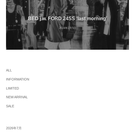
BED j.w. FORD 24SS ‘last morning’
2024年2月5日
ALL
INFORMATION
LIMITED
NEW ARRIVAL
SALE
2026年7月