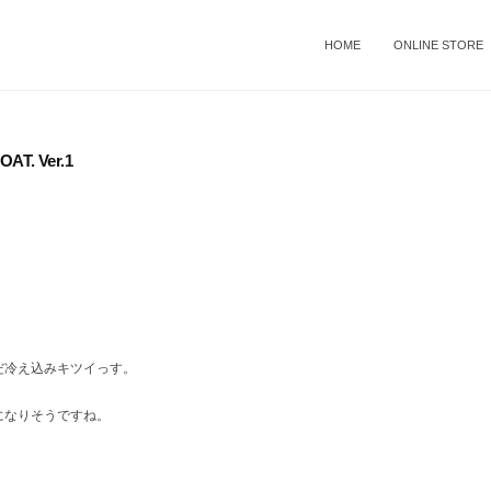
HOME
ONLINE STORE
AT. Ver.1
だ冷え込みキツイっす。
になりそうですね。