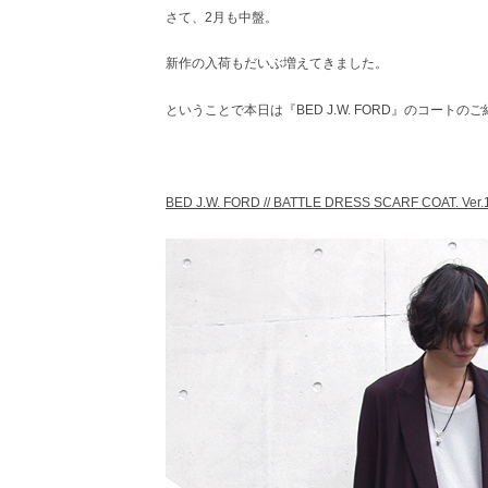
さて、2月も中盤。
レ
ク
ト
新作の入荷もだいぶ増えてきました。
シ
ョ
ということで本日は『BED J.W. FORD』のコートの
ッ
プ
BED J.W. FORD // BATTLE DRESS SCARF COAT. Ver.