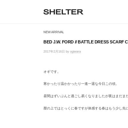
H
コ
ン
E
テ
S
L
S
ン
H
T
ツ
H
E
NEW ARRIVAL
へ
E
L
E
ス
T
BED J.W. FORD // BATTLE DRESS SCARF CO
R
キ
L
E
ッ
2017年2月16日
by
ogiwara
/
R
T
プ
0
|
件
シ
E
の
ェ
オギです。
コ
R
ル
メ
タ
寒かったり温かかったり一進一退な今日この頃。
ン
ー
ト
東
昼間はずいぶんと過ごし易くなりましたが夜はまだま
京
恵
暦の上ではとっくに春ですが体感する春はもう少し先
比
寿
の
セ