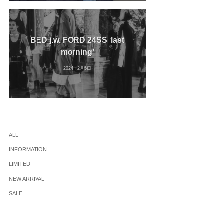
BED j.w. FORD 24SS ‘last
morning’
2024年2月5日
ALL
INFORMATION
LIMITED
NEW ARRIVAL
SALE