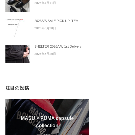
2026年7月11日
2026S/S SALE PICK UP ITEM
2026年6月28日
SHELTER 2026A/W 1st Delivery
2026年6月20日
注目の投稿
MASU × PUMA capsule
collection