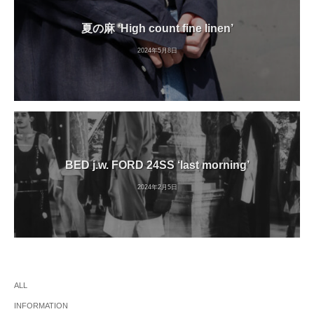
夏の麻 ‘High count fine linen’
2024年5月8日
BED j.w. FORD 24SS ‘last morning’
2024年2月5日
ALL
INFORMATION