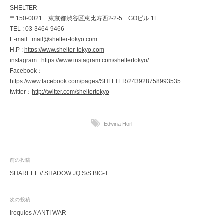
SHELTER
〒150-0021
東京都渋谷区恵比寿西2-2-5 GOビル 1F
TEL : 03-3464-9466
E-mail :
mail@shelter-tokyo.com
H.P :
https://www.shelter-tokyo.com
instagram :
https://www.instagram.com/sheltertokyo/
Facebook：
https://www.facebook.com/pages/SHELTER/243928758993535
twitter：
http://twitter.com/sheltertokyo
Edwina Horl
投
前の投稿
SHAREEF // SHADOW JQ S/S BIG-T
稿
ナ
次の投稿
ビ
Iroquios // ANTI WAR
ゲ