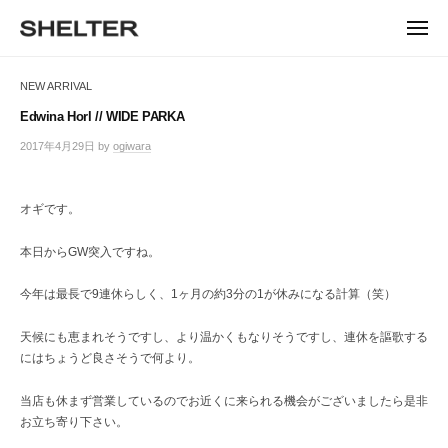
ュ
コ
ー
H
ン
メ
E
ニ
S
テ
S
ュ
L
ー
H
ン
H
NEW ARRIVAL
T
E
ツ
E
L
E
へ
Edwina Horl // WIDE PARKA
T
L
ス
R
2017年4月29日
by
ogiwara
/
E
キ
T
0
R
ッ
件
E
|
プ
の
オギです。
シ
R
コ
ェ
メ
ル
本日からGW突入ですね。
ン
タ
ト
ー
今年は最長で9連休らしく、1ヶ月の約3分の1が休みになる計算（笑）
東
京
天候にも恵まれそうですし、より温かくもなりそうですし、連休を謳歌する
恵
にはちょうど良さそうで何より。
比
寿
当店も休まず営業しているのでお近くに来られる機会がございましたら是非
の
お立ち寄り下さい。
セ