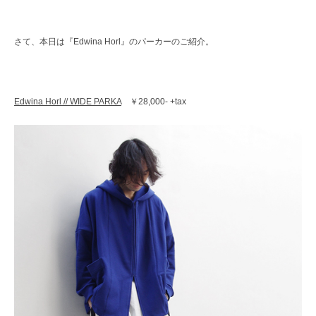
レ
ク
ト
さて、本日は『Edwina Horl』のパーカーのご紹介。
シ
ョ
ッ
プ
Edwina Horl // WIDE PARKA
￥28,000- +tax