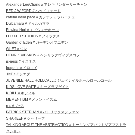
AlexanderLeeChang // アレキサンダーリーチャン
BED J.W FORD // ベッドフォード
catena della pace // カテナデッラパーチェ
Dulcamara // ドゥルカマラ
Edwina Horl // エドウィナホール
FFIXXED STUDIOS // フィックス
Garden of Eden // ガーデンオブエデン
GILET // ジレ
HENRIK VIBSKOV // ヘンリックヴィブスコフ
is-ness // イズネス
Iroquois // イロコイ
JieDa // ジエダ
JUVENILE HALL ROLLCALL // ジュベナイルホールロールコール
KIDS LOVE GAITE // キッズラブゲイト
KIDILL // キディル
MEMENTISM // メメントイズム
n-s // ノ−ス
PATRICK STEPHAN // パトリックステファン
SHAREEF // シャリーフ
TALKING ABOUT THE ABSTRACTION // トーキングアバウトジアブストラ
クション