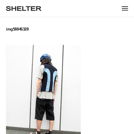
ュ
コ
ー
H
ン
メ
E
ニ
S
テ
S
ュ
L
ー
H
ン
H
T
E
ツ
img58846328
E
L
E
へ
T
L
ス
R
E
キ
T
R
ッ
E
|
プ
シ
R
ェ
ル
タ
ー
東
京
恵
比
寿
の
セ