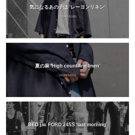
気になるあの子は ‘レーヨンリネン’
2025年5月16日
夏の麻 ‘High count fine linen’
2024年5月8日
BED j.w. FORD 24SS ‘last morning’
2024年2月5日