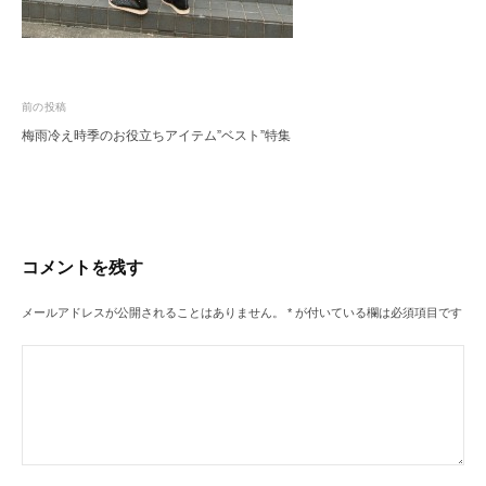
レ
ク
ト
シ
ョ
投
前の投稿
ッ
プ
梅雨冷え時季のお役立ちアイテム”ベスト”特集
稿
ナ
ビ
ゲ
ー
コメントを残す
シ
メールアドレスが公開されることはありません。
*
が付いている欄は必須項目です
ョ
ン