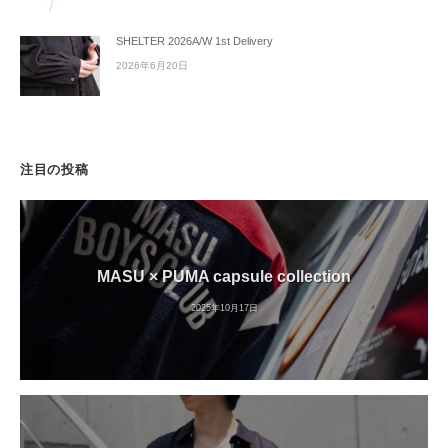
SHELTER 2026A/W 1st Delivery
2026年6月20日
注目の投稿
MASU × PUMA capsule collection
2025年10月17日