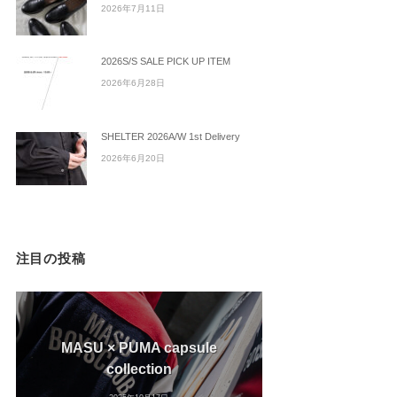
2026年7月11日
2026S/S SALE PICK UP ITEM
2026年6月28日
SHELTER 2026A/W 1st Delivery
2026年6月20日
注目の投稿
MASU × PUMA capsule
collection