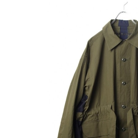
レ
ク
ト
シ
ョ
ッ
プ