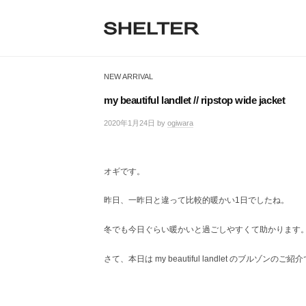
H
コ
ン
E
テ
S
L
S
ン
H
T
ツ
H
E
NEW ARRIVAL
へ
E
L
E
ス
T
my beautiful landlet // ripstop wide jacket
R
キ
L
E
ッ
2020年1月24日
by
ogiwara
/
R
T
プ
0
|
件
シ
E
の
ェ
オギです。
コ
R
ル
メ
タ
昨日、一昨日と違って比較的暖かい1日でしたね。
ン
ー
ト
東
冬でも今日ぐらい暖かいと過ごしやすくて助かります
京
恵
さて、本日は my beautiful landlet のブルゾンのご紹
比
寿
の
セ