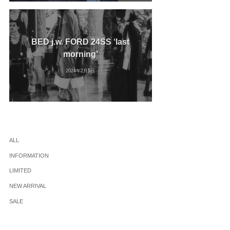
BED j.w. FORD 24SS ‘last
morning’
2024年2月5日
ALL
INFORMATION
LIMITED
NEW ARRIVAL
SALE