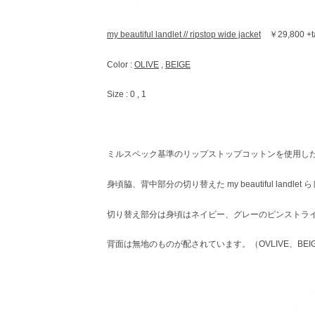
my beautiful landlet // ripstop wide jacket
￥29,800 +t
Color :
OLIVE
,
BEIGE
Size : 0 , 1
ミルスペック基準のリップストップコットンを使用し
身頃脇、背中部分の切り替えた my beautiful lan
切り替え部分は身頃はネイビー、グレーのピンストラ
背面は無地のものが配されています。（OVLIVE、BE