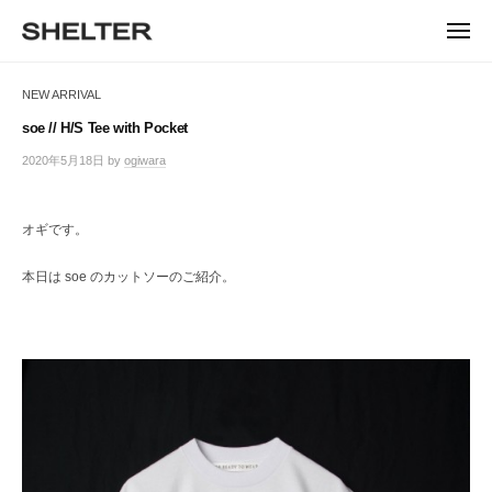
ュ
コ
ー
H
ン
メ
E
ニ
S
テ
S
ュ
L
ー
H
ン
H
NEW ARRIVAL
T
E
ツ
E
L
E
へ
soe // H/S Tee with Pocket
T
L
ス
R
2020年5月18日
by
ogiwara
/
E
キ
T
0
R
ッ
件
E
|
プ
の
オギです。
シ
R
コ
ェ
メ
ル
本日は soe のカットソーのご紹介。
ン
タ
ト
ー
東
京
恵
比
寿
の
セ