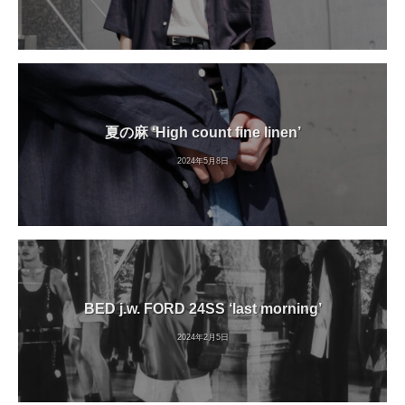
夏の麻 ‘High count fine linen’
2024年5月8日
BED j.w. FORD 24SS ‘last morning’
2024年2月5日