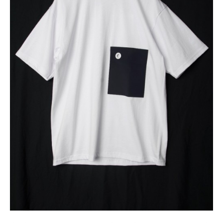
レ
ク
ト
シ
ョ
ッ
プ