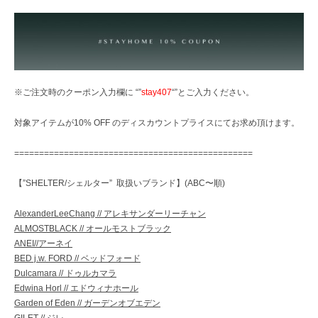
※ご注文時のクーポン入力欄に “”
stay407
“”とご入力ください。
対象アイテムが10% OFF のディスカウントプライスにてお求め頂けます。
================================================
【”SHELTER/シェルター” 取扱いブランド】(ABC〜順)
AlexanderLeeChang // アレキサンダーリーチャン
ALMOSTBLACK // オールモストブラック
ANEI//アーネイ
BED j.w. FORD // ベッドフォード
Dulcamara // ドゥルカマラ
Edwina Horl // エドウィナホール
Garden of Eden // ガーデンオブエデン
GILET // ジレ