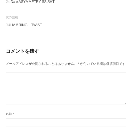
JieDa // ASYMMETRY SS SHT
稿
ナ
次の投稿
ビ
JUHA // RING – TWIST
ゲ
ー
シ
コメントを残す
ョ
ン
メールアドレスが公開されることはありません。
*
が付いている欄は必須項目です
名前
*