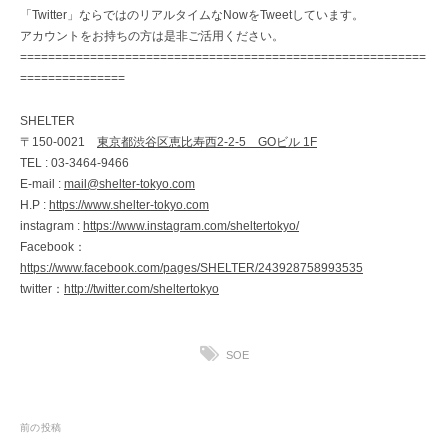
「Twitter」ならではのリアルタイムなNowをTweetしています。
アカウントをお持ちの方は是非ご活用ください。
==========================================================
===============
SHELTER
〒150-0021
東京都渋谷区恵比寿西2-2-5 GOビル 1F
TEL : 03-3464-9466
E-mail :
mail@shelter-tokyo.com
H.P :
https://www.shelter-tokyo.com
instagram :
https://www.instagram.com/sheltertokyo/
Facebook：
https://www.facebook.com/pages/SHELTER/243928758993535
twitter：
http://twitter.com/sheltertokyo
SOE
投
前の投稿