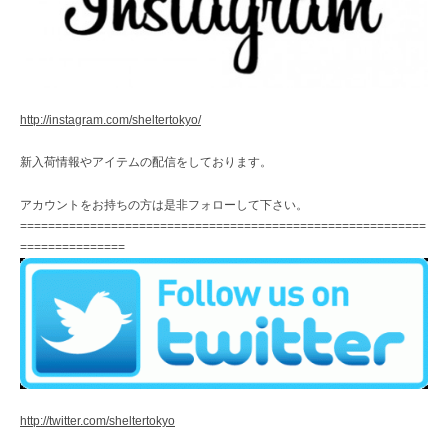
http://instagram.com/sheltertokyo/
新入荷情報やアイテムの配信をしております。
アカウントをお持ちの方は是非フォローして下さい。
==========================================================
===============
http://twitter.com/sheltertokyo