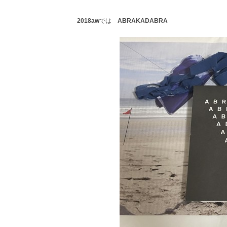
2018aw
では
ABRAKADABRA