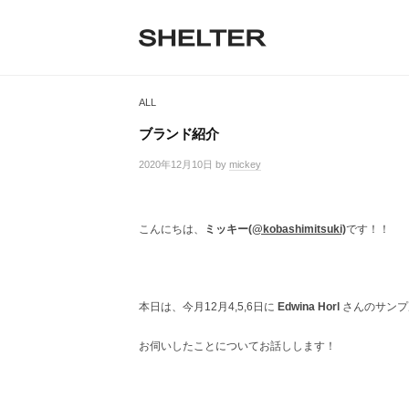
H
コ
ン
E
テ
S
L
S
ン
H
T
ツ
H
E
ALL
へ
E
L
E
ス
T
ブランド紹介
R
キ
L
E
ッ
2020年12月10日
by
mickey
/
R
T
プ
0
|
件
シ
E
の
ェ
こんにちは、
ミッキー
(@kobashimitsuki)
です！！
コ
R
ル
メ
タ
ン
ー
ト
東
本日は、今月12月4,5,6日に
Edwina Horl
さんのサンプ
京
恵
お伺いしたことについてお話しします！
比
寿
の
セ