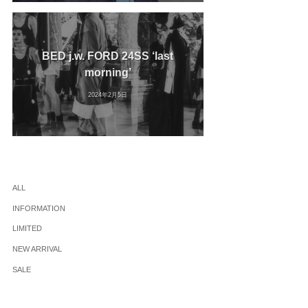
BED j.w. FORD 24SS ‘last
morning’
2024年2月5日
ALL
INFORMATION
LIMITED
NEW ARRIVAL
SALE