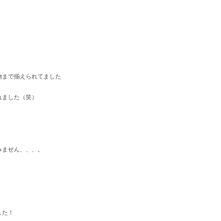
物まで揃えられてました
れました（笑）
みません、、、。
した！