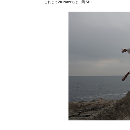
これまで
2019aw
では
四 SHI