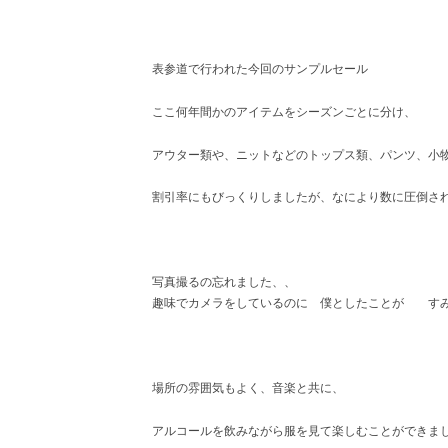
表参道で行われた今回のサンプルセール
ここ何年間かのアイテムをシーズンごとに分け、
アウター類や、ニットなどのトップス類、パンツ、小
割引率にもびっくりしましたが、なにより数に圧倒さ
写真撮るの忘れました、、
趣味でカメラをしているのに 僕としたことが す
場所の雰囲気もよく、音楽と共に、
アルコールを飲みながら服を見て楽しむことができま