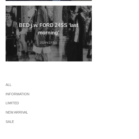
BED j.w. FORD 24SS ‘last
morning’
2024年2月5日
ALL
INFORMATION
LIMITED
NEW ARRIVAL
SALE