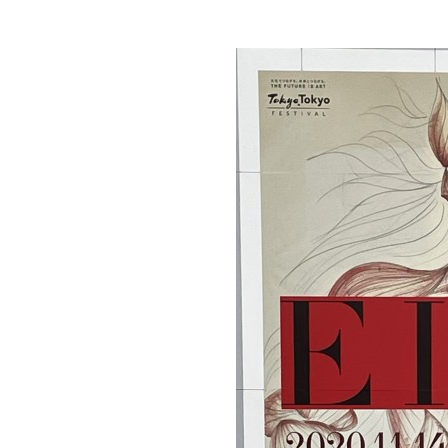
レ
ク
ト
シ
ョ
ッ
プ