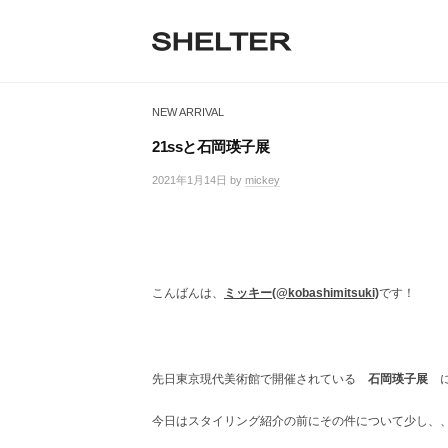
H
コ
ン
E
テ
S
L
S
ン
H
T
ツ
H
E
NEW ARRIVAL
へ
E
L
E
ス
T
21ssと石岡瑛子展
R
キ
L
E
ッ
2021年1月14日
by
mickey
/
R
T
プ
0
|
件
シ
E
の
ェ
コ
R
ル
メ
タ
こんばんは、
ミッキー(@kobashimitsuki)
です！
ン
ー
ト
東
京
恵
先日東京現代美術館で開催されている
石岡瑛子展
に
比
寿
今日はスタイリング紹介の前にその件について少し、
の
セ