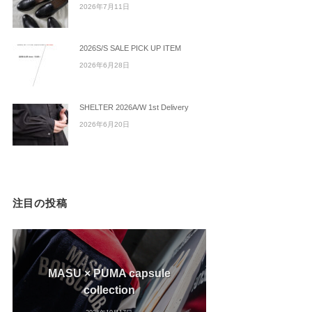
2026年7月11日
2026S/S SALE PICK UP ITEM
2026年6月28日
SHELTER 2026A/W 1st Delivery
2026年6月20日
注目の投稿
MASU × PUMA capsule
collection