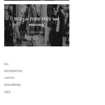
BED j.w. FORD 24SS ‘last
morning’
2024年2月5日
ALL
INFORMATION
LIMITED
NEW ARRIVAL
SALE