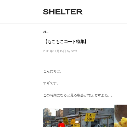
H
コ
ン
E
テ
S
L
S
ン
H
T
ツ
H
E
ALL
へ
E
L
E
ス
T
【もこもこコート特集】
R
キ
L
E
ッ
2011年11月15日
by
staff
/
R
T
プ
0
|
件
シ
E
の
ェ
こんにちは。
コ
R
ル
メ
タ
オギです。
ン
ー
ト
東
この時期になると見る機会が増えますよね。。
京
恵
比
寿
の
セ