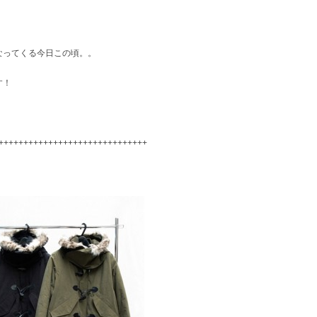
なってくる今日この頃。。
す！
++++++++++++++++++++++++++++++