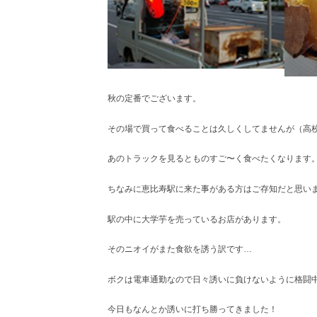
レ
ク
ト
シ
ョ
ッ
プ
秋の定番でございます。
その場で買って食べることは久しくしてませんが（高
あのトラックを見るとものすご〜く食べたくなります
ちなみに恵比寿駅に来た事がある方はご存知だと思い
駅の中に大学芋を売っているお店があります。
そのニオイがまた食欲を誘う訳です…
ボクは電車通勤なので日々誘いに負けないように格闘
今日もなんとか誘いに打ち勝ってきました！