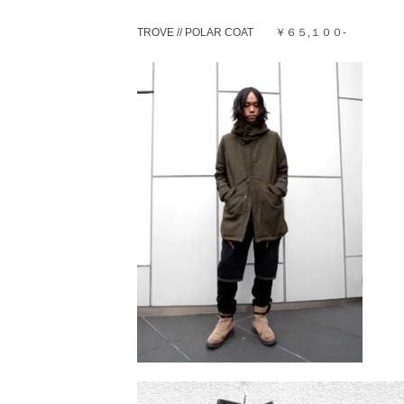
TROVE // POLAR COAT ￥６５,１００-