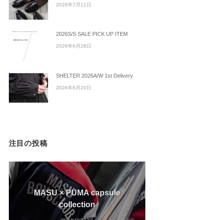
2026年7月11日
2026S/S SALE PICK UP ITEM
2026年6月28日
SHELTER 2026A/W 1st Delivery
2026年6月20日
注目の投稿
MASU × PUMA capsule
collection