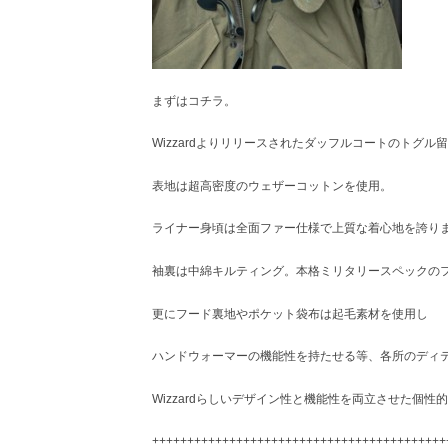
まずはコチラ。
Wizzardよりリリースされたダッフルコートのトグ
表地は超高密度のウェザーコットンを使用。
ライナー身頃は全面ファー仕様で上質な着心地を誇り
袖裏は中綿キルティング。本格ミリタリースペックの
更にフード裏地やポケット袋布は起毛素材を使用し
ハンドウォーマーの機能性を持たせる等、各所のディ
Wizzardらしいデザイン性と機能性を両立させた個性
++++++++++++++++++++++++++++++++++++++++++