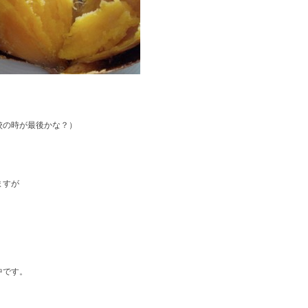
校の時が最後かな？）
。
ますが
中です。