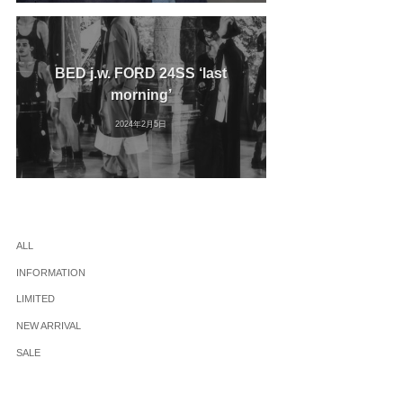
BED j.w. FORD 24SS ‘last
morning’
2024年2月5日
ALL
INFORMATION
LIMITED
NEW ARRIVAL
SALE