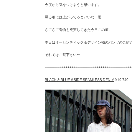
今度から気をつけようと思います。
レ
ク
ト
帰る頃には上がってるといいな…雨…
シ
ョ
さてさて春物も充実してきた今日この頃。
ッ
プ
本日はオーセンティック＆デザイン物のパンツのご紹
それではご覧下さい〜。
++++++++++++++++++++++++++++++++++++++++++
BLACK & BLUE // SIDE SEAMLESS DENIM
¥19,740-