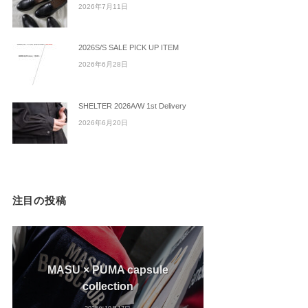
2026年7月11日
2026S/S SALE PICK UP ITEM
2026年6月28日
SHELTER 2026A/W 1st Delivery
2026年6月20日
注目の投稿
MASU × PUMA capsule
collection