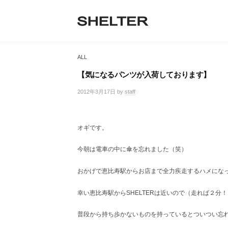
H
コ
ン
E
テ
S
L
S
ン
H
T
ツ
H
E
ALL
へ
E
L
E
ス
T
【気になるパンツが入荷しております】
R
キ
L
E
ッ
2012年3月17日
by
staff
/
R
T
プ
0
|
件
シ
E
の
ェ
オギです。
コ
R
ル
メ
タ
今朝は電車の中に傘を忘れました（笑）
ン
ー
ト
東
おかげで恵比寿駅からお店まで全力疾走するハメにな
京
恵
幸い恵比寿駅からSHELTERは近いので（走れば２分
比
寿
普段から持ち歩かないものを持っているとついつい忘
の
セ