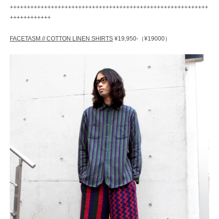
++++++++++++++++++++++++++++++++++++++++++++++++++++++++++
++++++++++++
FACETASM // COTTON LINEN SHIRTS
¥19,950-（¥19000）