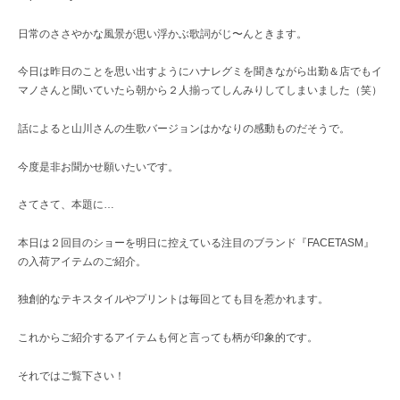
レ
ク
日常のささやかな風景が思い浮かぶ歌詞がじ〜んときます。
ト
シ
今日は昨日のことを思い出すようにハナレグミを聞きながら出勤＆店でもイ
ョ
マノさんと聞いていたら朝から２人揃ってしんみりしてしまいました（笑）
ッ
プ
話によると山川さんの生歌バージョンはかなりの感動ものだそうで。
今度是非お聞かせ願いたいです。
さてさて、本題に…
本日は２回目のショーを明日に控えている注目のブランド『FACETASM』
の入荷アイテムのご紹介。
独創的なテキスタイルやプリントは毎回とても目を惹かれます。
これからご紹介するアイテムも何と言っても柄が印象的です。
それではご覧下さい！