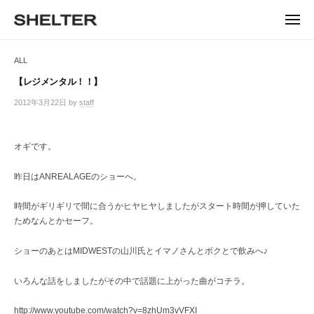
ュ
コ
ー
H
ン
メ
E
ニ
S
テ
S
ュ
L
ー
H
ン
H
ALL
T
E
ツ
E
L
E
へ
【レジメンタル！！】
T
L
ス
R
2012年3月22日
by
staff
/
E
キ
T
0
R
ッ
件
E
|
プ
の
オギです。
シ
R
コ
ェ
メ
ル
昨日はANREALAGEのショーへ。
ン
タ
ト
ー
時間がギリギリで間に合うかヒヤヒヤしましたがスタート時間が押していた
東
ためなんとかセーフ。
京
恵
ショーのあとはMIDWESTの山川氏とイマノさんとボクとで飲みへ♪
比
寿
いろんな話をしましたがその中で話題に上がった曲がコチラ。
の
セ
http://www.youtube.com/watch?v=8zhUm3vVFXI