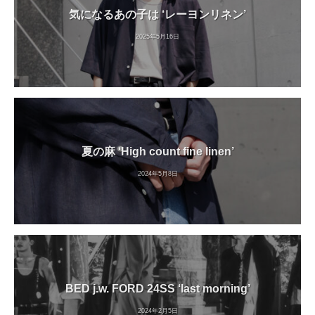
気になるあの子は ‘レーヨンリネン’
2025年5月16日
夏の麻 ‘High count fine linen’
2024年5月8日
BED j.w. FORD 24SS ‘last morning’
2024年2月5日