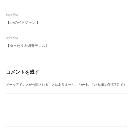
投
前の投稿
【inkのベトジャン 】
稿
ナ
次の投稿
ビ
【ゆったり＆細身デニム】
ゲ
ー
シ
コメントを残す
ョ
ン
メールアドレスが公開されることはありません。
*
が付いている欄は必須項目です