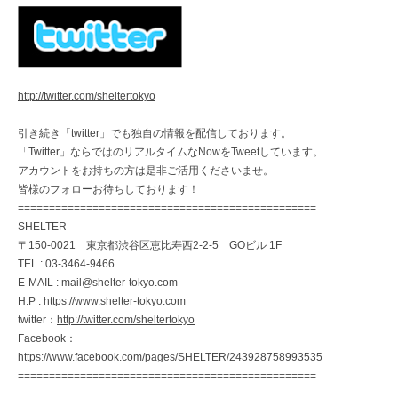
http://twitter.com/sheltertokyo
引き続き「twitter」でも独自の情報を配信しております。
「Twitter」ならではのリアルタイムなNowをTweetしています。
アカウントをお持ちの方は是非ご活用くださいませ。
皆様のフォローお待ちしております！
================================================
SHELTER
〒150-0021 東京都渋谷区恵比寿西2-2-5 GOビル 1F
TEL : 03-3464-9466
E-MAIL : mail@shelter-tokyo.com
H.P :
https://www.shelter-tokyo.com
twitter：
http://twitter.com/sheltertokyo
Facebook：
https://www.facebook.com/pages/SHELTER/243928758993535
================================================