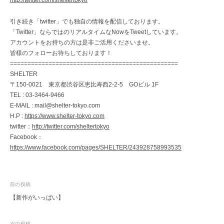
http://twitter.com/sheltertokyo
引き続き「twitter」でも独自の情報を配信しております。
「Twitter」ならではのリアルタイムなNowをTweetしています。
アカウントをお持ちの方は是非ご活用くださいませ。
皆様のフォローお待ちしております！
================================================
SHELTER
〒150-0021 東京都渋谷区恵比寿西2-2-5 GOビル 1F
TEL : 03-3464-9466
E-MAIL : mail@shelter-tokyo.com
H.P :
https://www.shelter-tokyo.com
twitter：
http://twitter.com/sheltertokyo
Facebook：
https://www.facebook.com/pages/SHELTER/243928758993535
投
前の投稿
【新作がいっぱい】
稿
ナ
次の投稿