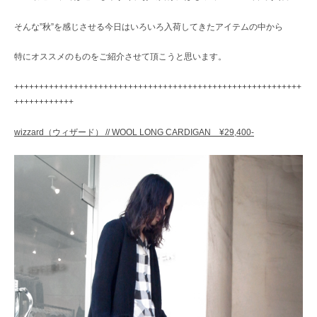
レ
ク
そんな”秋”を感じさせる今日はいろいろ入荷してきたアイテムの中から
ト
シ
特にオススメのものをご紹介させて頂こうと思います。
ョ
ッ
++++++++++++++++++++++++++++++++++++++++++++++++++++++++++
プ
++++++++++++
wizzard（ウィザード） // WOOL LONG CARDIGAN ¥29,400-