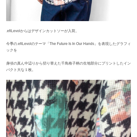
.efiLevolからはデザインカットソーが入荷。
今季の.efiLevolのテーマ「The Future Is In Our Hands」を表現したグラフィ
ックを
身頃の真ん中辺りから切り替えた千鳥格子柄の生地部分にプリントしたイン
パクト大な１枚。