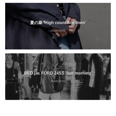
夏の麻 ‘High count fine linen’
2024年5月8日
BED j.w. FORD 24SS ‘last morning’
2024年2月5日