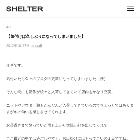
ュ
コ
ー
H
ン
メ
E
ニ
S
テ
S
ュ
L
ー
H
ン
H
ALL
T
E
ツ
E
L
E
へ
【気付けば久しぶりになってしまいました】
T
L
ス
R
2012年10月7日
by
staff
/
E
キ
T
0
R
ッ
件
E
|
プ
の
オギです。
シ
R
コ
ェ
メ
ル
気付いたら久々のブログの更新になってしまいました（汗）
ン
タ
ト
ー
そんな間にも新作が続々と入荷してきていて店内もかなり充実。
東
京
ニットやアウター類もだんだんと入荷してきているのでちょっとではありま
恵
すが冬の匂いも感じさせてくれます。
比
寿
お昼過ぎまで降っていた雨も上がり太陽が顔を出してくれて
の
セ
ここ最近の中では過ごしやすく、お出掛けにはもってこいの１日ですね。