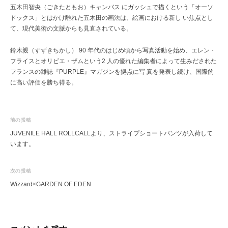
五木田智央（ごきたともお）キャンバス にガッシュで描くという「オーソ
ドックス」とはかけ離れた五木田の画法は、絵画における新し い焦点とし
て、現代美術の文脈からも見直されている。
鈴木親（すずきちかし） 90 年代のはじめ頃から写真活動を始め、エレン・
フライスとオリビエ・ザムという2 人の優れた編集者によって生みだされた
フランスの雑誌『PURPLE』マガジンを拠点に写 真を発表し続け、国際的
に高い評価を勝ち得る。
投
前の投稿
JUVENILE HALL ROLLCALLより、ストライプショートパンツが入荷して
稿
います。
ナ
ビ
次の投稿
ゲ
Wizzard×GARDEN OF EDEN
ー
シ
ョ