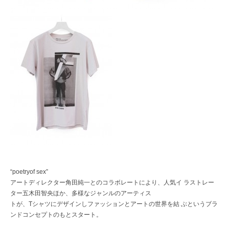
レ
ク
ト
シ
ョ
ッ
プ
“poetryof sex”
アートディレクター角田純一とのコラボレートにより、人気イ ラストレー
ター五木田智央ほか、多様なジャンルのアーティス
トが、Tシャツにデザインしファッションとアートの世界を結 ぶというブラ
ンドコンセプトのもとスタート。