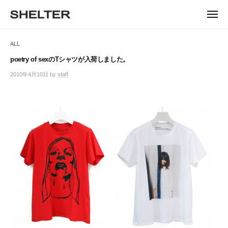
ュ
コ
ー
H
ン
メ
E
ニ
S
テ
S
ュ
L
ー
H
ン
H
ALL
T
E
ツ
E
L
E
へ
poetry of sexのTシャツが入荷しました。
T
L
ス
R
2010年4月10日
by
staff
/
E
キ
T
0
R
ッ
件
E
|
プ
の
シ
R
コ
ェ
メ
ル
ン
タ
ト
ー
東
京
恵
比
寿
の
セ