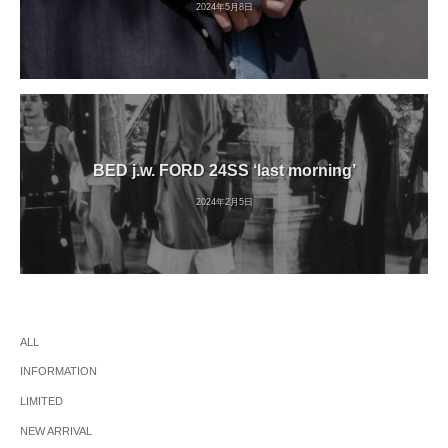
2024年5月8日
BED j.w. FORD 24SS ‘last morning’
2024年2月5日
ALL
INFORMATION
LIMITED
NEW ARRIVAL