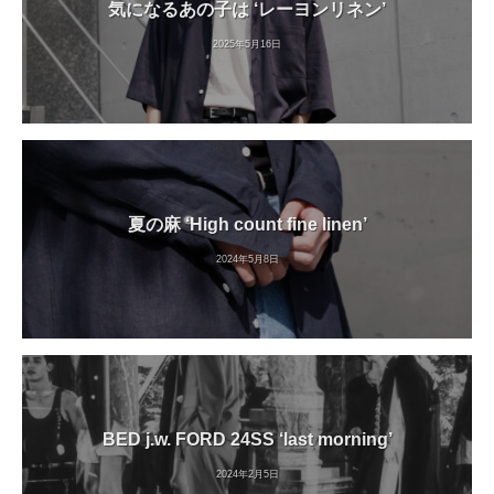
気になるあの子は ‘レーヨンリネン’
2025年5月16日
夏の麻 ‘High count fine linen’
2024年5月8日
BED j.w. FORD 24SS ‘last morning’
2024年2月5日