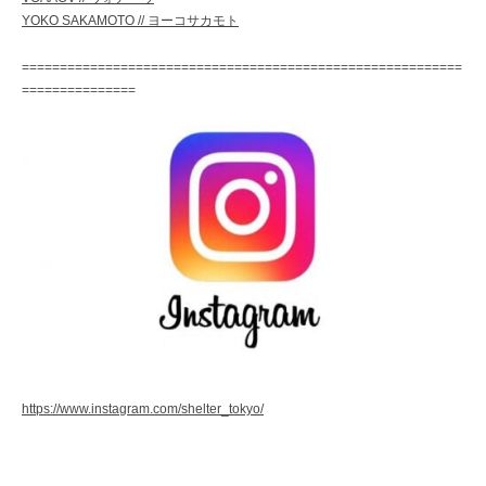
YOKO SAKAMOTO // ヨーコサカモト
==========================================================
===============
https://www.instagram.com/shelter_tokyo/