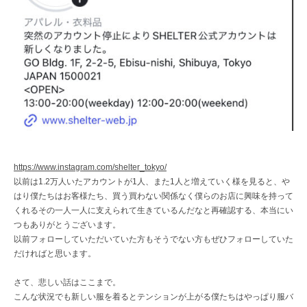
レ
ク
ト
シ
ョ
ッ
プ
https://www.instagram.com/shelter_tokyo/
以前は1.2万人いたアカウントが1人、また1人と増えていく様を見ると、や
はり僕たちはお客様たち、買う買わない関係なく僕らのお店に興味を持って
くれるその一人一人に支えられて生きているんだなと再確認する、本当にい
つもありがとうございます。
以前フォローしていただいていた方もそうでない方もぜひフォローしていた
だければと思います。
さて、悲しい話はここまで。
こんな状況でも新しい服を着るとテンションが上がる僕たちはやっぱり服バ