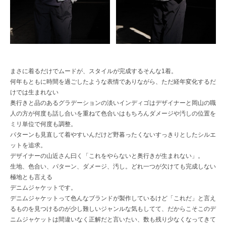
まさに着るだけでムードが、スタイルが完成するそんな1着。
何年もともに時間を過ごしたような表情でありながら、ただ経年変化するだ
けでは生まれない
奥行きと品のあるグラデーションの淡いインディゴはデザイナーと岡山の職
人の方が何度も話し合いを重ねて色合いはもちろんダメージや汚しの位置を
ミリ単位で何度も調整。
パターンも見直して着やすいんだけど野暮ったくないすっきりとしたシルエ
ットを追求。
デザイナーの山近さん曰く「これをやらないと奥行きが生まれない」。
生地、色合い、パターン、ダメージ、汚し。どれ一つが欠けても完成しない
極地とも言える
デニムジャケットです。
デニムジャケットって色んなブランドが製作しているけど「これだ」と言え
るものを見つけるのが少し難しいジャンルな気もしてて、だからこそこのデ
ニムジャケットは間違いなく正解だと言いたい、数も残り少なくなってきて