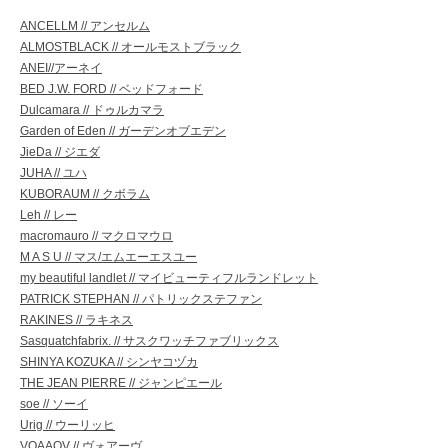
ANCELLM // アンセルム
ALMOSTBLACK // オールモストブラック
ANEI//アーネイ
BED J.W. FORD // ベッドフォード
Dulcamara // ドゥルカマラ
Garden of Eden // ガーデンオブエデン
JieDa // ジエダ
JUHA // ユハ
KUBORAUM // クボラム
Leh // レー
macromauro // マクロマウロ
M A S U // マス/エムエーエスユー
my beautiful landlet // マイビューティフルランドレット
PATRICK STEPHAN // パトリックステファン
RAKINES // ラキネス
Sasquatchfabrix. // サスクワッチファブリックス
SHINYA KOZUKA // シンヤコヅカ
THE JEAN PIERRE // ジャンピエール
soe // ソーイ
Urig // ウーリッヒ
VOAAOV // ヴォアーヴ