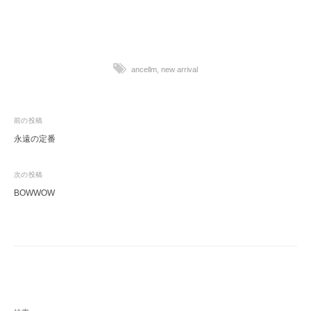
ancellm
,
new arrival
投
前の投稿
永遠の定番
稿
ナ
次の投稿
ビ
BOWWOW
ゲ
ー
シ
ョ
ン