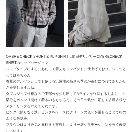
OMBRE CHECK SHORT ZIPUP SHIRTは前回デリバリーOMBRECHECK
SHIRTのジップバージョン。
ジップタイプにするにあたって着丈もコンパクトに仕上げており、シャツと
してはもちろん
春夏のブルゾンとしても使える汎用性の高さも季節が進むにつれてありがた
さを増しますよね。
ダブルジップ仕様なので下部分を少し開けてAラインを強調するもよし、上
部分をガッツリ開けて着るのももちろん、その日の気分に応じて多種多様な
スタイリングを叶えてくれます。
ピンクは限りなく淡いピンクをベースにグリーンの色味を乗せることで桜の
ような色味を、
ブラウンはより色気と奥行きを重視し、より一層グラデーションを強く表現
しています。