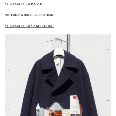
レ
SHINYAKOZUKA issue #3
ク
ト
‘AUTMUN WTINER CLLECTOION’
シ
ョ
SHINYAKOZUKA “P(AUL) COAT”
ッ
プ