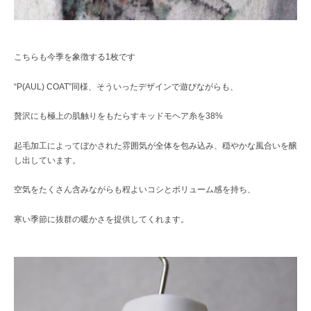
こちらも今季を象徴する1枚です
“P(AUL) COAT”同様、そういったデザインで遊びながらも、
贅沢にも極上の肌触りをもたらすキッドモヘア糸を38%
起毛加工によってぼかされた雰囲気が全体を包み込み、穏やかな風合いを醸
し出しています。
空気をたくさん含みながらも程よいコシとボリューム感を持ち、
寒い季節に抜群の暖かさを提供してくれます。