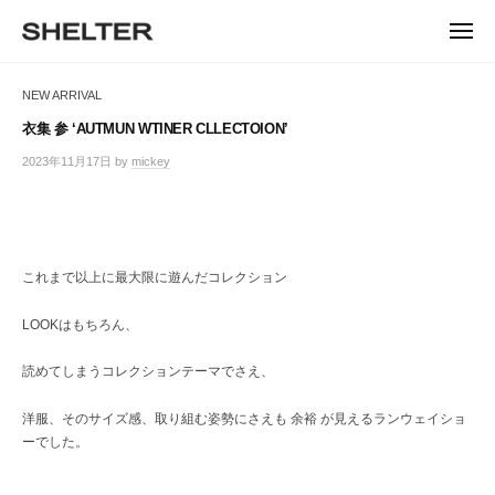
ュ
コ
ー
H
ン
メ
E
ニ
S
テ
S
ュ
L
ー
H
ン
H
NEW ARRIVAL
T
E
ツ
E
L
E
へ
衣集 参 ‘AUTMUN WTINER CLLECTOION’
T
L
ス
R
2023年11月17日
by
mickey
E
キ
T
R
ッ
E
|
プ
シ
R
ェ
これまで以上に最大限に遊んだコレクション
ル
タ
ー
LOOKはもちろん、
東
京
読めてしまうコレクションテーマでさえ、
恵
比
洋服、そのサイズ感、取り組む姿勢にさえも 余裕 が見えるランウェイショ
寿
ーでした。
の
セ