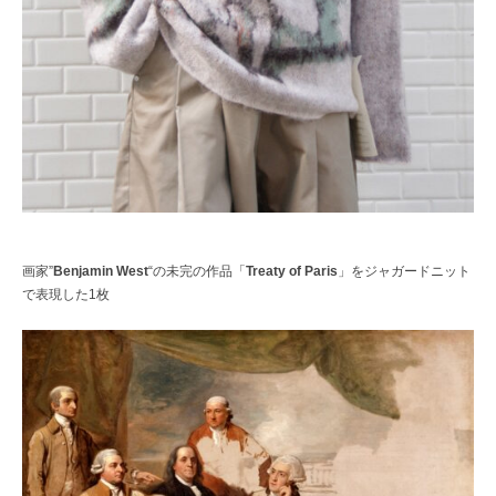
画家”
Benjamin West
“の未完の作品「
Treaty of Paris
」をジャガードニット
で表現した1枚